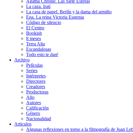
Agatha Christie. Las Siete Esferas
La caza. Irati
La casa de papel. Berlín y la dama del armiño
Ena. La reina Victoria Eugenia
Código de silencio
El Centro
Bookish
8 meses
Terra Alta
Escandalosas
Todo esto te daré
Archivo
Películas
Series
Intérpretes
Directores
Creadores
Productoras
Año
Autores
Calificación
Género
Nacionalidad
Articulos
Algunas reflexiones en torno a la filmografía de Juan Le