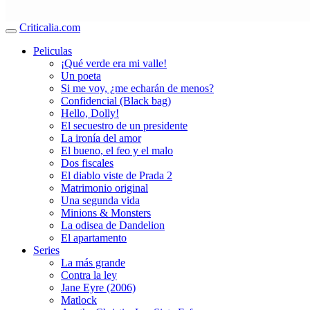
Criticalia.com
Peliculas
¡Qué verde era mi valle!
Un poeta
Si me voy, ¿me echarán de menos?
Confidencial (Black bag)
Hello, Dolly!
El secuestro de un presidente
La ironía del amor
El bueno, el feo y el malo
Dos fiscales
El diablo viste de Prada 2
Matrimonio original
Una segunda vida
Minions & Monsters
La odisea de Dandelion
El apartamento
Series
La más grande
Contra la ley
Jane Eyre (2006)
Matlock