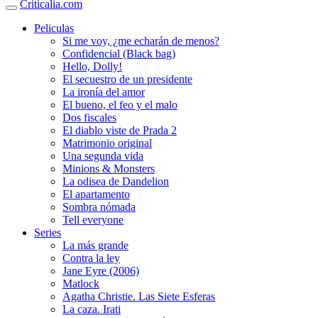
Criticalia.com
Peliculas
Si me voy, ¿me echarán de menos?
Confidencial (Black bag)
Hello, Dolly!
El secuestro de un presidente
La ironía del amor
El bueno, el feo y el malo
Dos fiscales
El diablo viste de Prada 2
Matrimonio original
Una segunda vida
Minions & Monsters
La odisea de Dandelion
El apartamento
Sombra nómada
Tell everyone
Series
La más grande
Contra la ley
Jane Eyre (2006)
Matlock
Agatha Christie. Las Siete Esferas
La caza. Irati