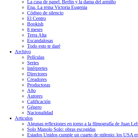
La casa de papel. Berlín y la dama del armiño
Ena. La reina Victoria Eugenia
Código de silencio
El Centro
Bookish
8 meses
Terra Alta
Escandalosas
Todo esto te daré
Archivo
Películas
Series
Intérpretes
Directores
Creadores
Productoras
Año
Autores
Calificación
Género
Nacionalidad
Articulos
Algunas reflexiones en torno a la filmografía de Juan Le
Solo Manolo Solo: obras escogidas
Estados Unidos cumple un cuarto de milenio: los USA en 