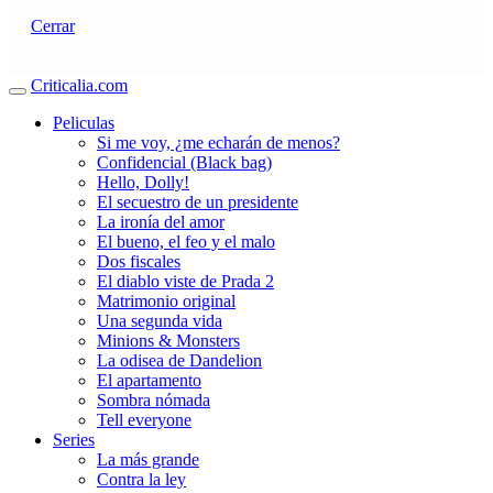
Cerrar
Criticalia.com
Peliculas
Si me voy, ¿me echarán de menos?
Confidencial (Black bag)
Hello, Dolly!
El secuestro de un presidente
La ironía del amor
El bueno, el feo y el malo
Dos fiscales
El diablo viste de Prada 2
Matrimonio original
Una segunda vida
Minions & Monsters
La odisea de Dandelion
El apartamento
Sombra nómada
Tell everyone
Series
La más grande
Contra la ley