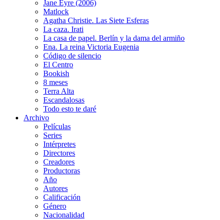
Jane Eyre (2006)
Matlock
Agatha Christie. Las Siete Esferas
La caza. Irati
La casa de papel. Berlín y la dama del armiño
Ena. La reina Victoria Eugenia
Código de silencio
El Centro
Bookish
8 meses
Terra Alta
Escandalosas
Todo esto te daré
Archivo
Películas
Series
Intérpretes
Directores
Creadores
Productoras
Año
Autores
Calificación
Género
Nacionalidad