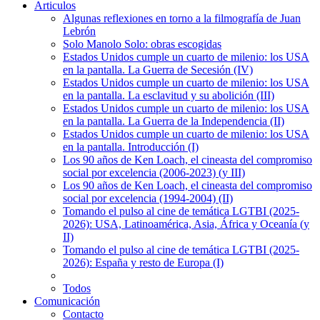
Articulos
Algunas reflexiones en torno a la filmografía de Juan
Lebrón
Solo Manolo Solo: obras escogidas
Estados Unidos cumple un cuarto de milenio: los USA
en la pantalla. La Guerra de Secesión (IV)
Estados Unidos cumple un cuarto de milenio: los USA
en la pantalla. La esclavitud y su abolición (III)
Estados Unidos cumple un cuarto de milenio: los USA
en la pantalla. La Guerra de la Independencia (II)
Estados Unidos cumple un cuarto de milenio: los USA
en la pantalla. Introducción (I)
Los 90 años de Ken Loach, el cineasta del compromiso
social por excelencia (2006-2023) (y III)
Los 90 años de Ken Loach, el cineasta del compromiso
social por excelencia (1994-2004) (II)
Tomando el pulso al cine de temática LGTBI (2025-
2026): USA, Latinoamérica, Asia, África y Oceanía (y
II)
Tomando el pulso al cine de temática LGTBI (2025-
2026): España y resto de Europa (I)
Todos
Comunicación
Contacto