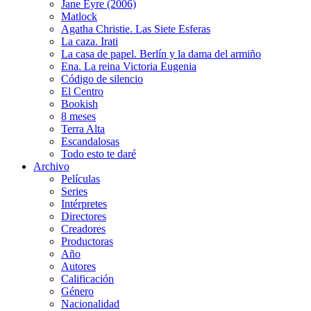
Jane Eyre (2006)
Matlock
Agatha Christie. Las Siete Esferas
La caza. Irati
La casa de papel. Berlín y la dama del armiño
Ena. La reina Victoria Eugenia
Código de silencio
El Centro
Bookish
8 meses
Terra Alta
Escandalosas
Todo esto te daré
Archivo
Películas
Series
Intérpretes
Directores
Creadores
Productoras
Año
Autores
Calificación
Género
Nacionalidad