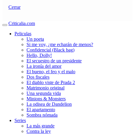
Cerrar
Criticalia.com
Peliculas
Un poeta
Si me voy, ¿me echarán de menos?
Confidencial (Black bag)
Hello, Dolly!
El secuestro de un presidente
La ironía del amor
El bueno, el feo y el malo
Dos fiscales
El diablo viste de Prada 2
Matrimonio original
Una segunda vida
Minions & Monsters
La odisea de Dandelion
El apartamento
Sombra nómada
Series
La más grande
Contra la ley