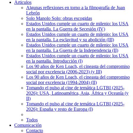
Articulos
Algunas reflexiones en torno a la filmografía de Juan
Lebrón
Solo Manolo Solo: obras escogidas
Estados Unidos cumple un cuarto de milenio: los USA
en la pantalla. La Guerra de Secesión (IV)
Estados Unidos cumple un cuarto de milenio: los USA
en la pantalla. La esclavitud y su abolición (III)
Estados Unidos cumple un cuarto de milenio: los USA
en la pantalla. La Guerra de la Independencia (II)
Estados Unidos cumple un cuarto de milenio: los USA
en la pantalla. Introducción (I)
Los 90 años de Ken Loach, el cineasta del compromiso
social por excelencia (2006-2023) (y III)
Los 90 años de Ken Loach, el cineasta del compromiso
social por excelencia (1994-2004) (II)
Tomando el pulso al cine de temática LGTBI (2025-
2026): USA, Latinoamérica, Asia, África y Oceanía (y
II)
Tomando el pulso al cine de temática LGTBI (2025-
2026): España y resto de Europa (I)
Todos
Comunicación
Contacto