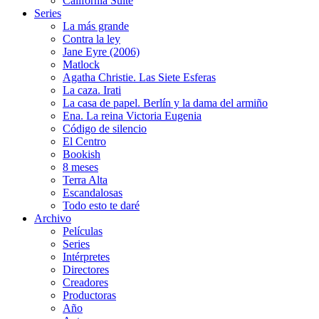
California Suite
Series
La más grande
Contra la ley
Jane Eyre (2006)
Matlock
Agatha Christie. Las Siete Esferas
La caza. Irati
La casa de papel. Berlín y la dama del armiño
Ena. La reina Victoria Eugenia
Código de silencio
El Centro
Bookish
8 meses
Terra Alta
Escandalosas
Todo esto te daré
Archivo
Películas
Series
Intérpretes
Directores
Creadores
Productoras
Año