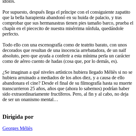
ídolos.
Por supuesto, después llega el príncipe con el consiguiente zapatito
que la bella harapienta abandonó en su huida de palacio, y tras
comprobar que sus hermanastras tienen pies tamaño barco, prueba el
chapín en el piececito de nuestra misérrima nínfula, quedándole
perfecto.
Todo ello con una escenografía como de teatrito barato, con unos
decorados que resultan de una inocencia arrebatadora, de un naïf
absoluto, pero que ayuda a conferir a esta mínima perla un carácter
como de aéreo cuento de hadas (cosa que, por lo demás, es).
¿Se imaginan a qué niveles artísticos hubiera llegado Méliès si no se
hubiera arruinado a mediados de los años diez, y a causa de ello
abandonara el cine? Desde el final de su filmografía hasta su muerte
transcurrieron 25 años, años que (ahora lo sabemos) podrían haber
sido extraordinariamente fructíferos. Pero, al fin y al cabo, no deja
de ser un onanismo mental…
Dirigida por
Georges Méliès