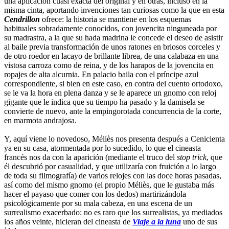
una aplicación cuasi exacta del original y en otras, incluso en la
misma cinta, aportando invenciones tan curiosas como la que en esta
Cendrillon
ofrece: la historia se mantiene en los esquemas
habituales sobradamente conocidos, con jovencita ninguneada por
su madrastra, a la que su hada madrina le concede el deseo de asistir
al baile previa transformación de unos ratones en briosos corceles y
de otro roedor en lacayo de brillante librea, de una calabaza en una
vistosa carroza como de reina, y de los harapos de la jovencita en
ropajes de alta alcurnia. En palacio baila con el príncipe azul
correspondiente, si bien en este caso, en contra del cuento ortodoxo,
se le va la hora en plena danza y se le aparece un gnomo con reloj
gigante que le indica que su tiempo ha pasado y la damisela se
convierte de nuevo, ante la empingorotada concurrencia de la corte,
en marmota andrajosa.
Y, aquí viene lo novedoso, Méliès nos presenta después a Cenicienta
ya en su casa, atormentada por lo sucedido, lo que el cineasta
francés nos da con la aparición (mediante el truco del
stop trick
, que
él descubrió por casualidad, y que utilizaría con fruición a lo largo
de toda su filmografía) de varios relojes con las doce horas pasadas,
así como del mismo gnomo (el propio Méliès, que le gustaba más
hacer el payaso que comer con los dedos) martirizándola
psicológicamente por su mala cabeza, en una escena de un
surrealismo exacerbado: no es raro que los surrealistas, ya mediados
los años veinte, hicieran del cineasta de
Viaje a la luna
uno de sus