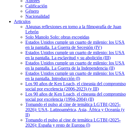
Autores
Calificación
Género
Nacionalidad
Articulos
Algunas reflexiones en torno a la filmografía de Juan
Lebrón
Solo Manolo Solo: obras escogidas
Estados Unidos cumple un cuarto de milenio: los USA
en la pantalla. La Guerra de Secesión (IV)
Estados Unidos cumple un cuarto de milenio: los USA
en la pantalla. La esclavitud y su abolición (III)
Estados Unidos cumple un cuarto de milenio: los USA
en la pantalla. La Guerra de la Independencia (II)
Estados Unidos cumple un cuarto de milenio: los USA
en la pantalla. Introducción (I)
Los 90 años de Ken Loach, el cineasta del compromiso
social por excelencia (2006-2023) (y III)
Los 90 años de Ken Loach, el cineasta del compromiso
social por excelencia (1994-2004) (II)
Tomando el pulso al cine de temática LGTBI (2025-
2026): USA, Latinoamérica, Asia, África y Oceanía (y
II)
Tomando el pulso al cine de temática LGTBI (2025-
2026): España y resto de Europa (I)