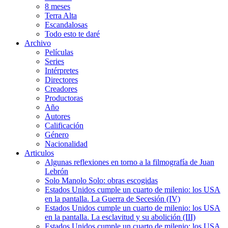
8 meses
Terra Alta
Escandalosas
Todo esto te daré
Archivo
Películas
Series
Intérpretes
Directores
Creadores
Productoras
Año
Autores
Calificación
Género
Nacionalidad
Articulos
Algunas reflexiones en torno a la filmografía de Juan
Lebrón
Solo Manolo Solo: obras escogidas
Estados Unidos cumple un cuarto de milenio: los USA
en la pantalla. La Guerra de Secesión (IV)
Estados Unidos cumple un cuarto de milenio: los USA
en la pantalla. La esclavitud y su abolición (III)
Estados Unidos cumple un cuarto de milenio: los USA