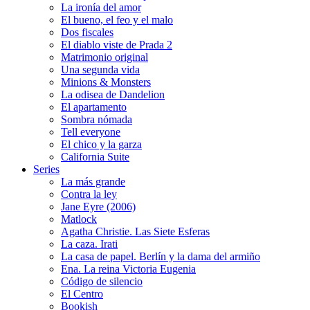
La ironía del amor
El bueno, el feo y el malo
Dos fiscales
El diablo viste de Prada 2
Matrimonio original
Una segunda vida
Minions & Monsters
La odisea de Dandelion
El apartamento
Sombra nómada
Tell everyone
El chico y la garza
California Suite
Series
La más grande
Contra la ley
Jane Eyre (2006)
Matlock
Agatha Christie. Las Siete Esferas
La caza. Irati
La casa de papel. Berlín y la dama del armiño
Ena. La reina Victoria Eugenia
Código de silencio
El Centro
Bookish