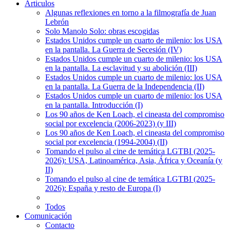
Articulos
Algunas reflexiones en torno a la filmografía de Juan
Lebrón
Solo Manolo Solo: obras escogidas
Estados Unidos cumple un cuarto de milenio: los USA
en la pantalla. La Guerra de Secesión (IV)
Estados Unidos cumple un cuarto de milenio: los USA
en la pantalla. La esclavitud y su abolición (III)
Estados Unidos cumple un cuarto de milenio: los USA
en la pantalla. La Guerra de la Independencia (II)
Estados Unidos cumple un cuarto de milenio: los USA
en la pantalla. Introducción (I)
Los 90 años de Ken Loach, el cineasta del compromiso
social por excelencia (2006-2023) (y III)
Los 90 años de Ken Loach, el cineasta del compromiso
social por excelencia (1994-2004) (II)
Tomando el pulso al cine de temática LGTBI (2025-
2026): USA, Latinoamérica, Asia, África y Oceanía (y
II)
Tomando el pulso al cine de temática LGTBI (2025-
2026): España y resto de Europa (I)
Todos
Comunicación
Contacto