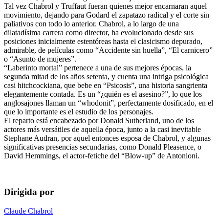
Tal vez Chabrol y Truffaut fueran quienes mejor encarnaran aquel
movimiento, dejando para Godard el zapatazo radical y el corte sin
paliativos con todo lo anterior. Chabrol, a lo largo de una
dilatadísima carrera como director, ha evolucionado desde sus
posiciones inicialmente estentóreas hasta el clasicismo depurado,
admirable, de películas como “Accidente sin huella”, “El carnicero”
o “Asunto de mujeres”.
“Laberinto mortal” pertenece a una de sus mejores épocas, la
segunda mitad de los años setenta, y cuenta una intriga psicológica
casi hitchcockiana, que bebe en “Psicosis”, una historia sangrienta
elegantemente contada. Es un “¿quién es el asesino?”, lo que los
anglosajones llaman un “whodonit”, perfectamente dosificado, en el
que lo importante es el estudio de los personajes.
El reparto está encabezado por Donald Sutherland, uno de los
actores más versátiles de aquella época, junto a la casi inevitable
Stephane Audran, por aquel entonces esposa de Chabrol, y algunas
significativas presencias secundarias, como Donald Pleasence, o
David Hemmings, el actor-fetiche del “Blow-up” de Antonioni.
Dirigida por
Claude Chabrol