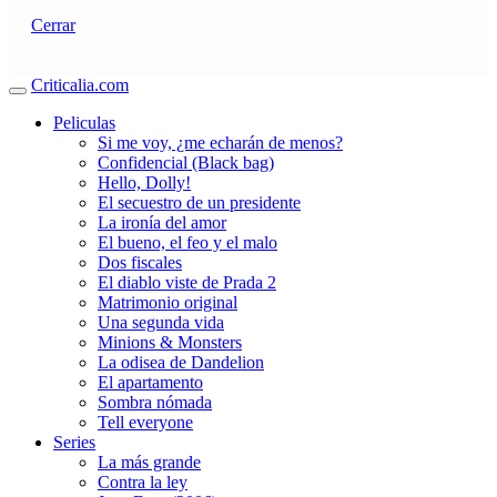
Cerrar
Criticalia.com
Peliculas
Si me voy, ¿me echarán de menos?
Confidencial (Black bag)
Hello, Dolly!
El secuestro de un presidente
La ironía del amor
El bueno, el feo y el malo
Dos fiscales
El diablo viste de Prada 2
Matrimonio original
Una segunda vida
Minions & Monsters
La odisea de Dandelion
El apartamento
Sombra nómada
Tell everyone
Series
La más grande
Contra la ley