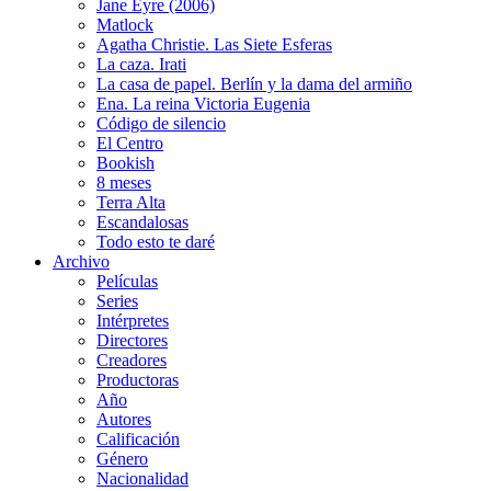
Jane Eyre (2006)
Matlock
Agatha Christie. Las Siete Esferas
La caza. Irati
La casa de papel. Berlín y la dama del armiño
Ena. La reina Victoria Eugenia
Código de silencio
El Centro
Bookish
8 meses
Terra Alta
Escandalosas
Todo esto te daré
Archivo
Películas
Series
Intérpretes
Directores
Creadores
Productoras
Año
Autores
Calificación
Género
Nacionalidad