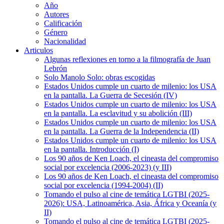
Año
Autores
Calificación
Género
Nacionalidad
Articulos
Algunas reflexiones en torno a la filmografía de Juan
Lebrón
Solo Manolo Solo: obras escogidas
Estados Unidos cumple un cuarto de milenio: los USA
en la pantalla. La Guerra de Secesión (IV)
Estados Unidos cumple un cuarto de milenio: los USA
en la pantalla. La esclavitud y su abolición (III)
Estados Unidos cumple un cuarto de milenio: los USA
en la pantalla. La Guerra de la Independencia (II)
Estados Unidos cumple un cuarto de milenio: los USA
en la pantalla. Introducción (I)
Los 90 años de Ken Loach, el cineasta del compromiso
social por excelencia (2006-2023) (y III)
Los 90 años de Ken Loach, el cineasta del compromiso
social por excelencia (1994-2004) (II)
Tomando el pulso al cine de temática LGTBI (2025-
2026): USA, Latinoamérica, Asia, África y Oceanía (y
II)
Tomando el pulso al cine de temática LGTBI (2025-