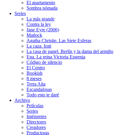
El apartamento
Sombra nómada
Series
La más grande
Contra la ley
Jane Eyre (2006)
Matlock
Agatha Christie. Las Siete Esferas
La caza. Irati
La casa de papel. Berlín y la dama del armiño
Ena. La reina Victoria Eugenia
Código de silencio
El Centro
Bookish
8 meses
Terra Alta
Escandalosas
Todo esto te daré
Archivo
Películas
Series
Intérpretes
Directores
Creadores
Productoras