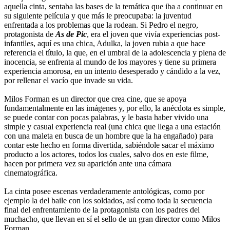
aquella cinta, sentaba las bases de la temática que iba a continuar en
su siguiente película y que más le preocupaba: la juventud
enfrentada a los problemas que la rodean. Si Pedro el negro,
protagonista de
As de Pic
, era el joven que vivía experiencias post-
infantiles, aquí es una chica, Adulka, la joven rubia a que hace
referencia el título, la que, en el umbral de la adolescencia y plena de
inocencia, se enfrenta al mundo de los mayores y tiene su primera
experiencia amorosa, en un intento desesperado y cándido a la vez,
por rellenar el vacío que invade su vida.
Milos Forman es un director que crea cine, que se apoya
fundamentalmente en las imágenes y, por ello, la anécdota es simple,
se puede contar con pocas palabras, y le basta haber vivido una
simple y casual experiencia real (una chica que llega a una estación
con una maleta en busca de un hombre que la ha engañado) para
contar este hecho en forma divertida, sabiéndole sacar el máximo
producto a los actores, todos los cuales, salvo dos en este filme,
hacen por primera vez su aparición ante una cámara
cinematográfica.
La cinta posee escenas verdaderamente antológicas, como por
ejemplo la del baile con los soldados, así como toda la secuencia
final del enfrentamiento de la protagonista con los padres del
muchacho, que llevan en sí el sello de un gran director como Milos
Forman.