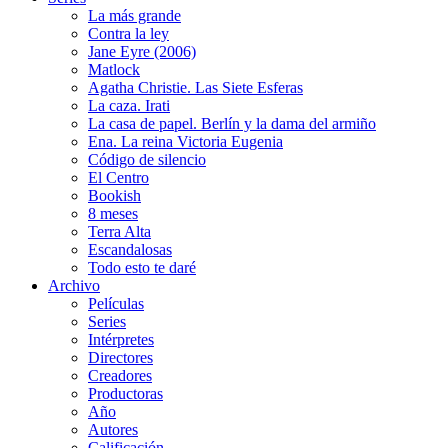
La más grande
Contra la ley
Jane Eyre (2006)
Matlock
Agatha Christie. Las Siete Esferas
La caza. Irati
La casa de papel. Berlín y la dama del armiño
Ena. La reina Victoria Eugenia
Código de silencio
El Centro
Bookish
8 meses
Terra Alta
Escandalosas
Todo esto te daré
Archivo
Películas
Series
Intérpretes
Directores
Creadores
Productoras
Año
Autores
Calificación