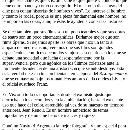
Lo que está claro es que Visconti sabe lo que quiere y conoce lo que
tiene entre manos y cómo conseguirlo. Él mismo lo dice: “uso del
cine para contar historias de hombres vivos”. Le interesa el hombre
y cuanto le rodea, porque es una pieza fundamental este hombre, no
le importan las cosas, aunque éstas le ayuden a contar las historias.
Se dice también que sus films son un poco teatrales y que sus obras
de teatro son un poco cinematográficas. Diríamos mejor que son
films-óperas. Si dejamos aparte las obras que hizo un tanto al
amparo del neorrealismo, veremos que sus films son grandes
espectáculos, con ricos decorados y lujosos escenarios en los que se
debate una sociedad que lucha desesperadamente por la
supervivencia, pero que agónica da los últimos coletazos ante la
inminente decadencia de una aristocracia que se autodestruye. Esta
es la verdad de esta cinta ambientada en la época del
Risorgimento
y
que se enmascara bajo los románticos amores de la condesa Livia y
el oficial austríaco Franz.
En Visconti todo es importante, desde el exquisito gusto que
derrocha en los decorados y en la ambientación, hasta el excelente
uso que hace del color, aprendido tal vez de su maestro en tiempos
anteriores, Jean Renoir. Es un hombre ambicioso de temas
importantes y de un cine lleno de matices y riqueza.
Ganó un Nastro d’Argento a la mejor fotografía y uno especial para