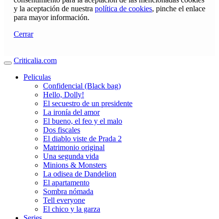
y la aceptación de nuestra
política de cookies
, pinche el enlace
para mayor información.
Cerrar
Criticalia.com
Peliculas
Confidencial (Black bag)
Hello, Dolly!
El secuestro de un presidente
La ironía del amor
El bueno, el feo y el malo
Dos fiscales
El diablo viste de Prada 2
Matrimonio original
Una segunda vida
Minions & Monsters
La odisea de Dandelion
El apartamento
Sombra nómada
Tell everyone
El chico y la garza
Series