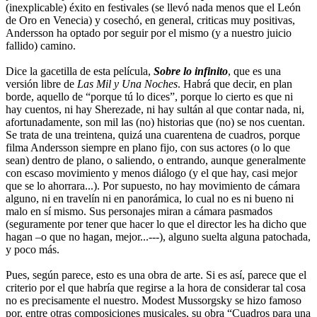
(inexplicable) éxito en festivales (se llevó nada menos que el León
de Oro en Venecia) y cosechó, en general, criticas muy positivas,
Andersson ha optado por seguir por el mismo (y a nuestro juicio
fallido) camino.
Dice la gacetilla de esta película,
Sobre lo infinito
, que es una
versión libre de
Las Mil y Una Noches
. Habrá que decir, en plan
borde, aquello de “porque tú lo dices”, porque lo cierto es que ni
hay cuentos, ni hay Sherezade, ni hay sultán al que contar nada, ni,
afortunadamente, son mil las (no) historias que (no) se nos cuentan.
Se trata de una treintena, quizá una cuarentena de cuadros, porque
filma Andersson siempre en plano fijo, con sus actores (o lo que
sean) dentro de plano, o saliendo, o entrando, aunque generalmente
con escaso movimiento y menos diálogo (y el que hay, casi mejor
que se lo ahorrara...). Por supuesto, no hay movimiento de cámara
alguno, ni en travelín ni en panorámica, lo cual no es ni bueno ni
malo en sí mismo. Sus personajes miran a cámara pasmados
(seguramente por tener que hacer lo que el director les ha dicho que
hagan –o que no hagan, mejor...---), alguno suelta alguna patochada,
y poco más.
Pues, según parece, esto es una obra de arte. Si es así, parece que el
criterio por el que habría que regirse a la hora de considerar tal cosa
no es precisamente el nuestro. Modest Mussorgsky se hizo famoso
por, entre otras composiciones musicales, su obra “Cuadros para una