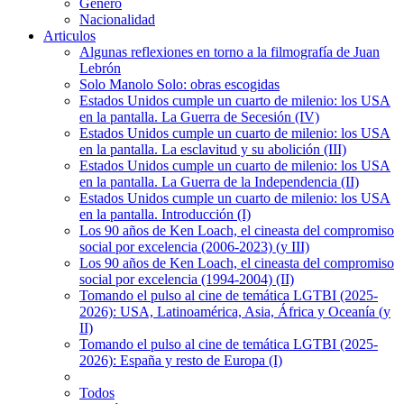
Género
Nacionalidad
Articulos
Algunas reflexiones en torno a la filmografía de Juan
Lebrón
Solo Manolo Solo: obras escogidas
Estados Unidos cumple un cuarto de milenio: los USA
en la pantalla. La Guerra de Secesión (IV)
Estados Unidos cumple un cuarto de milenio: los USA
en la pantalla. La esclavitud y su abolición (III)
Estados Unidos cumple un cuarto de milenio: los USA
en la pantalla. La Guerra de la Independencia (II)
Estados Unidos cumple un cuarto de milenio: los USA
en la pantalla. Introducción (I)
Los 90 años de Ken Loach, el cineasta del compromiso
social por excelencia (2006-2023) (y III)
Los 90 años de Ken Loach, el cineasta del compromiso
social por excelencia (1994-2004) (II)
Tomando el pulso al cine de temática LGTBI (2025-
2026): USA, Latinoamérica, Asia, África y Oceanía (y
II)
Tomando el pulso al cine de temática LGTBI (2025-
2026): España y resto de Europa (I)
Todos