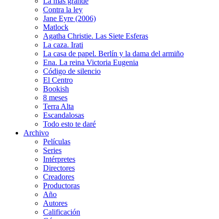
La más grande
Contra la ley
Jane Eyre (2006)
Matlock
Agatha Christie. Las Siete Esferas
La caza. Irati
La casa de papel. Berlín y la dama del armiño
Ena. La reina Victoria Eugenia
Código de silencio
El Centro
Bookish
8 meses
Terra Alta
Escandalosas
Todo esto te daré
Archivo
Películas
Series
Intérpretes
Directores
Creadores
Productoras
Año
Autores
Calificación