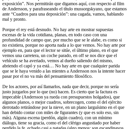
exposición”. Nos permitirán que digamos aquí, con respecto al film
de Andersson, y parafraseando el título mussorgskyano, que estamos
ante “Cuadros para una deposición”: una cagada, vamos, hablando
mal y pronto.
Porque el rey está desnudo. No hay arte en mostrar supuestas
escenas de la vida cotidiana, planas, en todo caso con una
profundidad de campo que, por mucho que se le alabe, es como si
no existiera, porque no aporta nada a lo que vemos. No hay arte por
ejemplo en, para que el lector se sitúe, el último plano, en el que
vemos una carretera, un coche parado, en off se nos dice que el
vehículo se ha averiado, vemos al dueño saliendo del mismo,
abriendo el capó y ya está… No hay arte en que cualquier parida
que se le haya venido a las mientes a Andersson nos la intente hacer
pasar por el no va más del pensamiento filosófico.
De los actores, por así llamarlos, nada que decir, porque no sería
justo juzgarlos por lo que (no) hacen. Es cierto que la factura es
impecable (Andersson ya rueda con presupuestos holgados), que
algunos planos, o mejor cuadros, sobrecogen, como el del ejército
derrotado retirándose por la nieve, en un plano larguísimo en el que
han debido contar con miles de figurantes (y que es solo eso, sin
más). Alguna escena (perdón, algún cuadro), con un mínimo
diálogo, tiene su gracia, como el del clérigo angustiado por haber
perdido la fe, echado casi a patadas (algo menos: son escandinavos,