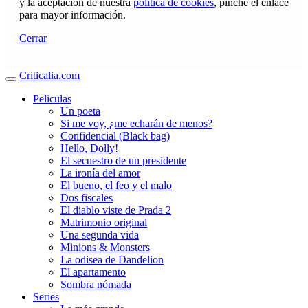
y la aceptación de nuestra
política de cookies
, pinche el enlace
para mayor información.
Cerrar
Criticalia.com
Peliculas
Un poeta
Si me voy, ¿me echarán de menos?
Confidencial (Black bag)
Hello, Dolly!
El secuestro de un presidente
La ironía del amor
El bueno, el feo y el malo
Dos fiscales
El diablo viste de Prada 2
Matrimonio original
Una segunda vida
Minions & Monsters
La odisea de Dandelion
El apartamento
Sombra nómada
Series