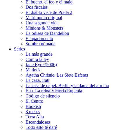
El bueno, el feo y el malo
Dos fiscales
El diablo viste de Prada 2
Matrimonio original
Una segunda vida
Minions & Monsters
La odisea de Dandelion
El apartamento
Sombra nómada
Series
La más grande
Contra la ley
Jane Eyre (2006)
Matlock
Agatha Christie. Las Siete Esferas
La caza. Irati
La casa de papel. Berlín y la dama del armiño
Ena. La reina Victoria Eugenia
Código de silencio
El Centro
Bookish
8 meses
Terra Alta
Escandalosas
Todo esto te daré