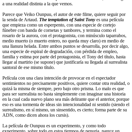
a una realidad distinta a la que vemos.
Parece que Veiko Ounpuu, el autor de este filme, quiere seguir por
la senda de Artaud.
The temptation of Saint Tony
es una película
que empieza como un esperpento, con una especie de cortejo
fúnebre con banda de cornetas y tambores, y termina como el
rosario de la aurora, con el protagonista, con minúsculo taparrabos,
medio muerto (o muerto entero, no queda muy claro) en medio de
una llanura helada. Entre ambos puntos se desarrolla, por decir algo,
una especie de espiral de degradación, con pérdida de empleo,
familia y estima por parte del protagonista, el Tony del título, hasta
llegar al martirio (se supone) que justificaría su llegada al surrealista
santoral de ese mismo título.
Película con una clara intención de provocar en el espectador
sentimientos no precisamente positivos, quiere contar otra realidad, o
quizá la misma de siempre, pero bajo otro prisma. Lo malo es que
para ser surrealista no basta simplemente con imaginar una historia
en la cual cada nuevo plano sea más delirante que el anterior, porque
eso es una tormenta de ideas sin intencionalidad ni sentido (siendo el
surrealismo, en sí mismo, un sinsentido, es cierto; forma parte de su
ADN, como dicen ahora los cursis).
La película de Ounpuu es un experimento, y como todo
experimento, sobre todo en estos tiempos de penuria, parece un