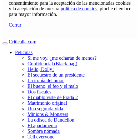
consentimiento para la aceptación de las mencionadas cookies
y la aceptación de nuestra
política de cookies
, pinche el enlace
para mayor información.
Cerrar
Criticalia.com
Peliculas
Si me voy, ¿me echarán de menos?
Confidencial (Black bag)
Hello, Dolly!
El secuestro de un presidente
La ironía del amor
El bueno, el feo y el malo
Dos fiscales
El diablo viste de Prada 2
Matrimonio original
Una segunda vida
Minions & Monsters
La odisea de Dandelion
El apartamento
Sombra nómada
Tell everyone