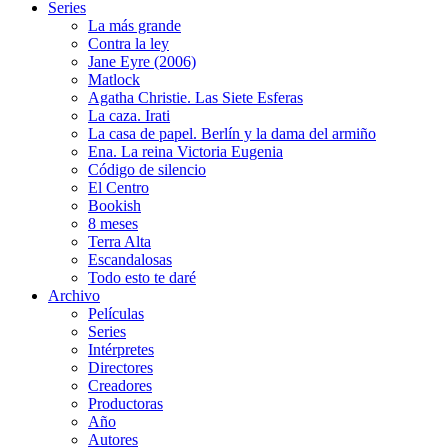
Series
La más grande
Contra la ley
Jane Eyre (2006)
Matlock
Agatha Christie. Las Siete Esferas
La caza. Irati
La casa de papel. Berlín y la dama del armiño
Ena. La reina Victoria Eugenia
Código de silencio
El Centro
Bookish
8 meses
Terra Alta
Escandalosas
Todo esto te daré
Archivo
Películas
Series
Intérpretes
Directores
Creadores
Productoras
Año
Autores