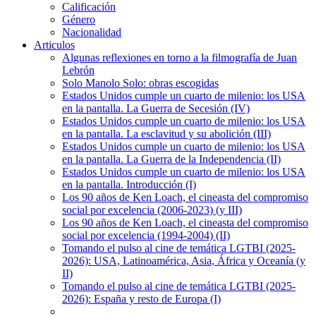
Calificación
Género
Nacionalidad
Articulos
Algunas reflexiones en torno a la filmografía de Juan
Lebrón
Solo Manolo Solo: obras escogidas
Estados Unidos cumple un cuarto de milenio: los USA
en la pantalla. La Guerra de Secesión (IV)
Estados Unidos cumple un cuarto de milenio: los USA
en la pantalla. La esclavitud y su abolición (III)
Estados Unidos cumple un cuarto de milenio: los USA
en la pantalla. La Guerra de la Independencia (II)
Estados Unidos cumple un cuarto de milenio: los USA
en la pantalla. Introducción (I)
Los 90 años de Ken Loach, el cineasta del compromiso
social por excelencia (2006-2023) (y III)
Los 90 años de Ken Loach, el cineasta del compromiso
social por excelencia (1994-2004) (II)
Tomando el pulso al cine de temática LGTBI (2025-
2026): USA, Latinoamérica, Asia, África y Oceanía (y
II)
Tomando el pulso al cine de temática LGTBI (2025-
2026): España y resto de Europa (I)