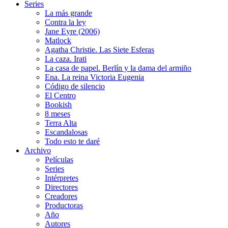
Series
La más grande
Contra la ley
Jane Eyre (2006)
Matlock
Agatha Christie. Las Siete Esferas
La caza. Irati
La casa de papel. Berlín y la dama del armiño
Ena. La reina Victoria Eugenia
Código de silencio
El Centro
Bookish
8 meses
Terra Alta
Escandalosas
Todo esto te daré
Archivo
Películas
Series
Intérpretes
Directores
Creadores
Productoras
Año
Autores