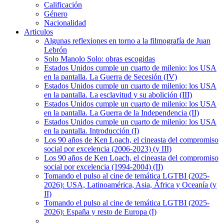
Calificación
Género
Nacionalidad
Articulos
Algunas reflexiones en torno a la filmografía de Juan
Lebrón
Solo Manolo Solo: obras escogidas
Estados Unidos cumple un cuarto de milenio: los USA
en la pantalla. La Guerra de Secesión (IV)
Estados Unidos cumple un cuarto de milenio: los USA
en la pantalla. La esclavitud y su abolición (III)
Estados Unidos cumple un cuarto de milenio: los USA
en la pantalla. La Guerra de la Independencia (II)
Estados Unidos cumple un cuarto de milenio: los USA
en la pantalla. Introducción (I)
Los 90 años de Ken Loach, el cineasta del compromiso
social por excelencia (2006-2023) (y III)
Los 90 años de Ken Loach, el cineasta del compromiso
social por excelencia (1994-2004) (II)
Tomando el pulso al cine de temática LGTBI (2025-
2026): USA, Latinoamérica, Asia, África y Oceanía (y
II)
Tomando el pulso al cine de temática LGTBI (2025-
2026): España y resto de Europa (I)