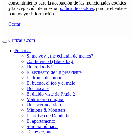
consentimiento para la aceptación de las mencionadas cookies
y la aceptación de nuestra
política de cookies
, pinche el enlace
para mayor información.
Cerrar
Criticalia.com
Peliculas
Si me voy, ¿me echarán de menos?
Confidencial (Black bag)
Hello, Dolly!
El secuestro de un presidente
La ironía del amor
El bueno, el feo y el malo
Dos fiscales
El diablo viste de Prada 2
Matrimonio original
Una segunda vida
Minions & Monsters
La odisea de Dandelion
El apartamento
Sombra nómada
Tell everyone