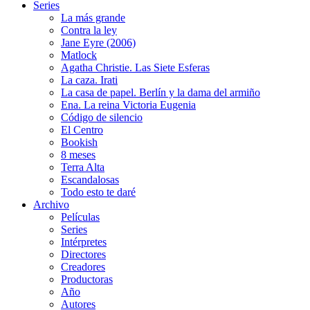
Series
La más grande
Contra la ley
Jane Eyre (2006)
Matlock
Agatha Christie. Las Siete Esferas
La caza. Irati
La casa de papel. Berlín y la dama del armiño
Ena. La reina Victoria Eugenia
Código de silencio
El Centro
Bookish
8 meses
Terra Alta
Escandalosas
Todo esto te daré
Archivo
Películas
Series
Intérpretes
Directores
Creadores
Productoras
Año
Autores