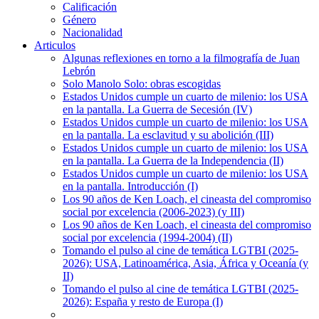
Calificación
Género
Nacionalidad
Articulos
Algunas reflexiones en torno a la filmografía de Juan
Lebrón
Solo Manolo Solo: obras escogidas
Estados Unidos cumple un cuarto de milenio: los USA
en la pantalla. La Guerra de Secesión (IV)
Estados Unidos cumple un cuarto de milenio: los USA
en la pantalla. La esclavitud y su abolición (III)
Estados Unidos cumple un cuarto de milenio: los USA
en la pantalla. La Guerra de la Independencia (II)
Estados Unidos cumple un cuarto de milenio: los USA
en la pantalla. Introducción (I)
Los 90 años de Ken Loach, el cineasta del compromiso
social por excelencia (2006-2023) (y III)
Los 90 años de Ken Loach, el cineasta del compromiso
social por excelencia (1994-2004) (II)
Tomando el pulso al cine de temática LGTBI (2025-
2026): USA, Latinoamérica, Asia, África y Oceanía (y
II)
Tomando el pulso al cine de temática LGTBI (2025-
2026): España y resto de Europa (I)