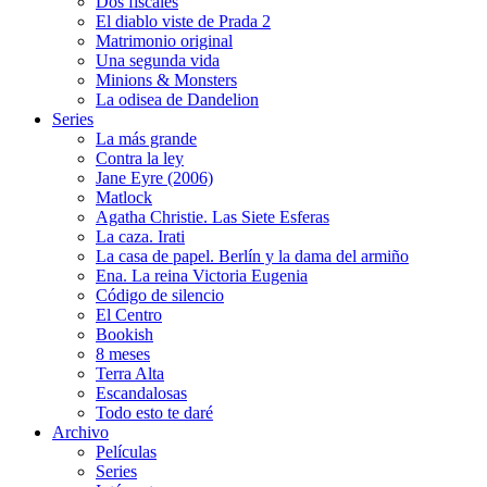
Dos fiscales
El diablo viste de Prada 2
Matrimonio original
Una segunda vida
Minions & Monsters
La odisea de Dandelion
Series
La más grande
Contra la ley
Jane Eyre (2006)
Matlock
Agatha Christie. Las Siete Esferas
La caza. Irati
La casa de papel. Berlín y la dama del armiño
Ena. La reina Victoria Eugenia
Código de silencio
El Centro
Bookish
8 meses
Terra Alta
Escandalosas
Todo esto te daré
Archivo
Películas
Series