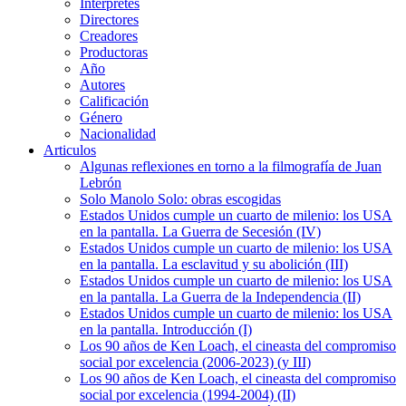
Intérpretes
Directores
Creadores
Productoras
Año
Autores
Calificación
Género
Nacionalidad
Articulos
Algunas reflexiones en torno a la filmografía de Juan
Lebrón
Solo Manolo Solo: obras escogidas
Estados Unidos cumple un cuarto de milenio: los USA
en la pantalla. La Guerra de Secesión (IV)
Estados Unidos cumple un cuarto de milenio: los USA
en la pantalla. La esclavitud y su abolición (III)
Estados Unidos cumple un cuarto de milenio: los USA
en la pantalla. La Guerra de la Independencia (II)
Estados Unidos cumple un cuarto de milenio: los USA
en la pantalla. Introducción (I)
Los 90 años de Ken Loach, el cineasta del compromiso
social por excelencia (2006-2023) (y III)
Los 90 años de Ken Loach, el cineasta del compromiso
social por excelencia (1994-2004) (II)