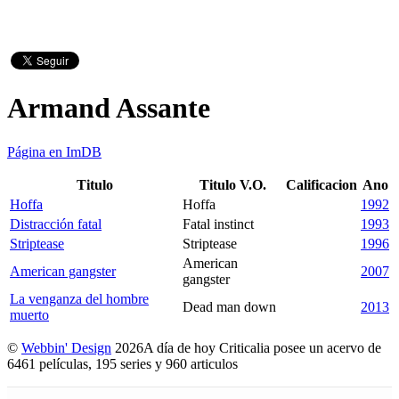
Armand Assante
Página en ImDB
Titulo
Titulo V.O.
Calificacion
Ano
Hoffa
Hoffa
1992
Distracción fatal
Fatal instinct
1993
Striptease
Striptease
1996
American
American gangster
2007
gangster
La venganza del hombre
Dead man down
2013
muerto
©
Webbin' Design
2026
A día de hoy Criticalia posee un acervo de
6461 películas, 195 series y 960 articulos