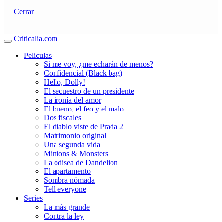
Cerrar
Criticalia.com
Peliculas
Si me voy, ¿me echarán de menos?
Confidencial (Black bag)
Hello, Dolly!
El secuestro de un presidente
La ironía del amor
El bueno, el feo y el malo
Dos fiscales
El diablo viste de Prada 2
Matrimonio original
Una segunda vida
Minions & Monsters
La odisea de Dandelion
El apartamento
Sombra nómada
Tell everyone
Series
La más grande
Contra la ley