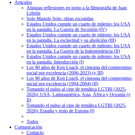
Articulos
Algunas reflexiones en torno a la filmografía de Juan
Lebrón
Solo Manolo Solo: obras escogidas
Estados Unidos cumple un cuarto de milenio: los USA
en la pantalla. La Guerra de Secesión (IV)
Estados Unidos cumple un cuarto de milenio: los USA
en la pantalla. La esclavitud y su abolición (III)
Estados Unidos cumple un cuarto de milenio: los USA
en la pantalla. La Guerra de la Independencia (II)
Estados Unidos cumple un cuarto de milenio: los USA
en la pantalla. Introducción (I)
Los 90 años de Ken Loach, el cineasta del compromiso
social por excelencia (2006-2023) (y III)
Los 90 años de Ken Loach, el cineasta del compromiso
social por excelencia (1994-2004) (II)
Tomando el pulso al cine de temática LGTBI (2025-
2026): USA, Latinoamérica, Asia, África y Oceanía (y
II)
Tomando el pulso al cine de temática LGTBI (2025-
2026): España y resto de Europa (I)
Todos
Comunicación
Contacto