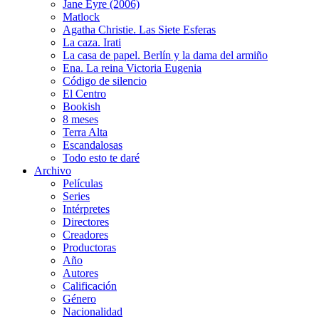
Jane Eyre (2006)
Matlock
Agatha Christie. Las Siete Esferas
La caza. Irati
La casa de papel. Berlín y la dama del armiño
Ena. La reina Victoria Eugenia
Código de silencio
El Centro
Bookish
8 meses
Terra Alta
Escandalosas
Todo esto te daré
Archivo
Películas
Series
Intérpretes
Directores
Creadores
Productoras
Año
Autores
Calificación
Género
Nacionalidad