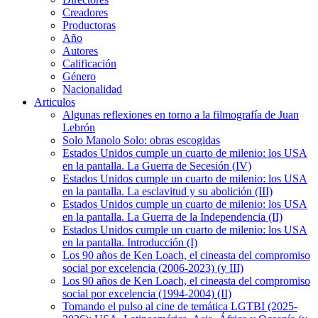
Creadores
Productoras
Año
Autores
Calificación
Género
Nacionalidad
Articulos
Algunas reflexiones en torno a la filmografía de Juan
Lebrón
Solo Manolo Solo: obras escogidas
Estados Unidos cumple un cuarto de milenio: los USA
en la pantalla. La Guerra de Secesión (IV)
Estados Unidos cumple un cuarto de milenio: los USA
en la pantalla. La esclavitud y su abolición (III)
Estados Unidos cumple un cuarto de milenio: los USA
en la pantalla. La Guerra de la Independencia (II)
Estados Unidos cumple un cuarto de milenio: los USA
en la pantalla. Introducción (I)
Los 90 años de Ken Loach, el cineasta del compromiso
social por excelencia (2006-2023) (y III)
Los 90 años de Ken Loach, el cineasta del compromiso
social por excelencia (1994-2004) (II)
Tomando el pulso al cine de temática LGTBI (2025-