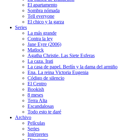
El apartamento
Sombra nómada
Tell everyone
El chico y la garza
Series
La más grande
Contra la ley
Jane Eyre (2006)
Matlock
Agatha Christie. Las Siete Esferas
La caza. Irati
La casa de papel. Berlín y la dama del armiño
Ena. La reina Victoria Eugenia
Código de silencio
El Centro
Bookish
8 meses
Terra Alta
Escandalosas
Todo esto te daré
Archivo
Películas
Series
Intérpretes
Directores