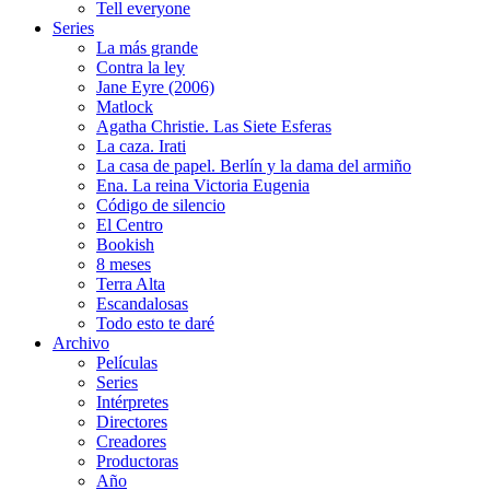
Tell everyone
Series
La más grande
Contra la ley
Jane Eyre (2006)
Matlock
Agatha Christie. Las Siete Esferas
La caza. Irati
La casa de papel. Berlín y la dama del armiño
Ena. La reina Victoria Eugenia
Código de silencio
El Centro
Bookish
8 meses
Terra Alta
Escandalosas
Todo esto te daré
Archivo
Películas
Series
Intérpretes
Directores
Creadores
Productoras
Año