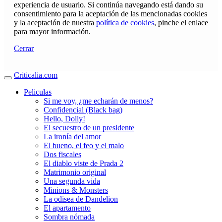
experiencia de usuario. Si continúa navegando está dando su
consentimiento para la aceptación de las mencionadas cookies
y la aceptación de nuestra
política de cookies
, pinche el enlace
para mayor información.
Cerrar
Criticalia.com
Peliculas
Si me voy, ¿me echarán de menos?
Confidencial (Black bag)
Hello, Dolly!
El secuestro de un presidente
La ironía del amor
El bueno, el feo y el malo
Dos fiscales
El diablo viste de Prada 2
Matrimonio original
Una segunda vida
Minions & Monsters
La odisea de Dandelion
El apartamento
Sombra nómada