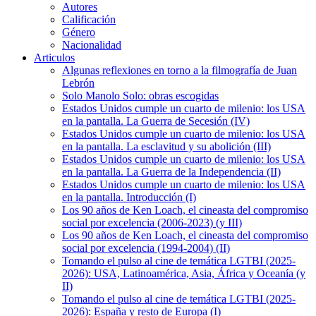
Autores
Calificación
Género
Nacionalidad
Articulos
Algunas reflexiones en torno a la filmografía de Juan
Lebrón
Solo Manolo Solo: obras escogidas
Estados Unidos cumple un cuarto de milenio: los USA
en la pantalla. La Guerra de Secesión (IV)
Estados Unidos cumple un cuarto de milenio: los USA
en la pantalla. La esclavitud y su abolición (III)
Estados Unidos cumple un cuarto de milenio: los USA
en la pantalla. La Guerra de la Independencia (II)
Estados Unidos cumple un cuarto de milenio: los USA
en la pantalla. Introducción (I)
Los 90 años de Ken Loach, el cineasta del compromiso
social por excelencia (2006-2023) (y III)
Los 90 años de Ken Loach, el cineasta del compromiso
social por excelencia (1994-2004) (II)
Tomando el pulso al cine de temática LGTBI (2025-
2026): USA, Latinoamérica, Asia, África y Oceanía (y
II)
Tomando el pulso al cine de temática LGTBI (2025-
2026): España y resto de Europa (I)