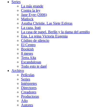
Series
La más grande
Contra la ley
Jane Eyre (2006)
Matlock
Agatha Christie. Las Siete Esferas
La caza. Irati
La casa de papel. Berlín y la dama del armiño
Ena. La reina Victoria Eugenia
Código de silencio
El Centro
Bookish
8 meses
Terra Alta
Escandalosas
Todo esto te daré
Archivo
Películas
Series
Intérpretes
Directores
Creadores
Productoras
Año
Autores