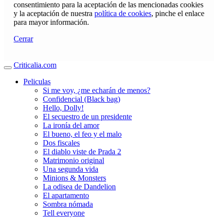
consentimiento para la aceptación de las mencionadas cookies
y la aceptación de nuestra
política de cookies
, pinche el enlace
para mayor información.
Cerrar
Criticalia.com
Peliculas
Si me voy, ¿me echarán de menos?
Confidencial (Black bag)
Hello, Dolly!
El secuestro de un presidente
La ironía del amor
El bueno, el feo y el malo
Dos fiscales
El diablo viste de Prada 2
Matrimonio original
Una segunda vida
Minions & Monsters
La odisea de Dandelion
El apartamento
Sombra nómada
Tell everyone