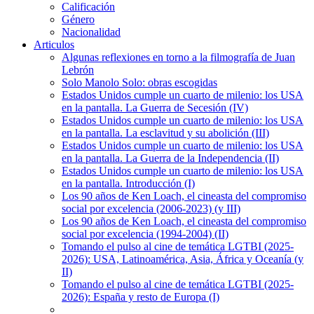
Calificación
Género
Nacionalidad
Articulos
Algunas reflexiones en torno a la filmografía de Juan
Lebrón
Solo Manolo Solo: obras escogidas
Estados Unidos cumple un cuarto de milenio: los USA
en la pantalla. La Guerra de Secesión (IV)
Estados Unidos cumple un cuarto de milenio: los USA
en la pantalla. La esclavitud y su abolición (III)
Estados Unidos cumple un cuarto de milenio: los USA
en la pantalla. La Guerra de la Independencia (II)
Estados Unidos cumple un cuarto de milenio: los USA
en la pantalla. Introducción (I)
Los 90 años de Ken Loach, el cineasta del compromiso
social por excelencia (2006-2023) (y III)
Los 90 años de Ken Loach, el cineasta del compromiso
social por excelencia (1994-2004) (II)
Tomando el pulso al cine de temática LGTBI (2025-
2026): USA, Latinoamérica, Asia, África y Oceanía (y
II)
Tomando el pulso al cine de temática LGTBI (2025-
2026): España y resto de Europa (I)