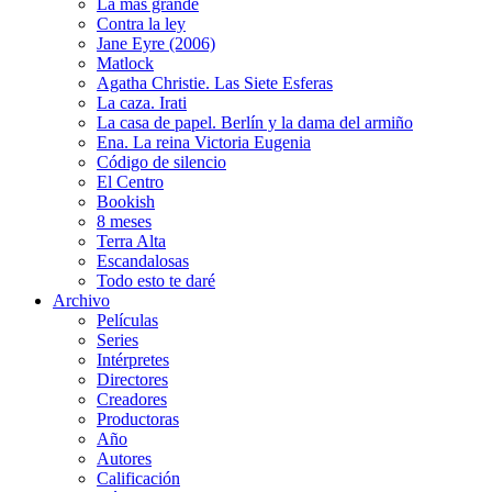
La más grande
Contra la ley
Jane Eyre (2006)
Matlock
Agatha Christie. Las Siete Esferas
La caza. Irati
La casa de papel. Berlín y la dama del armiño
Ena. La reina Victoria Eugenia
Código de silencio
El Centro
Bookish
8 meses
Terra Alta
Escandalosas
Todo esto te daré
Archivo
Películas
Series
Intérpretes
Directores
Creadores
Productoras
Año
Autores
Calificación