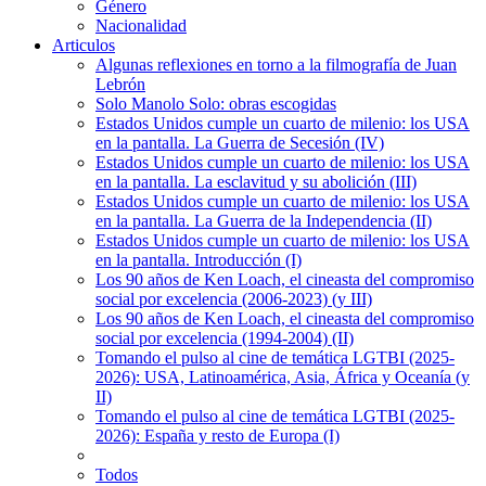
Género
Nacionalidad
Articulos
Algunas reflexiones en torno a la filmografía de Juan
Lebrón
Solo Manolo Solo: obras escogidas
Estados Unidos cumple un cuarto de milenio: los USA
en la pantalla. La Guerra de Secesión (IV)
Estados Unidos cumple un cuarto de milenio: los USA
en la pantalla. La esclavitud y su abolición (III)
Estados Unidos cumple un cuarto de milenio: los USA
en la pantalla. La Guerra de la Independencia (II)
Estados Unidos cumple un cuarto de milenio: los USA
en la pantalla. Introducción (I)
Los 90 años de Ken Loach, el cineasta del compromiso
social por excelencia (2006-2023) (y III)
Los 90 años de Ken Loach, el cineasta del compromiso
social por excelencia (1994-2004) (II)
Tomando el pulso al cine de temática LGTBI (2025-
2026): USA, Latinoamérica, Asia, África y Oceanía (y
II)
Tomando el pulso al cine de temática LGTBI (2025-
2026): España y resto de Europa (I)
Todos