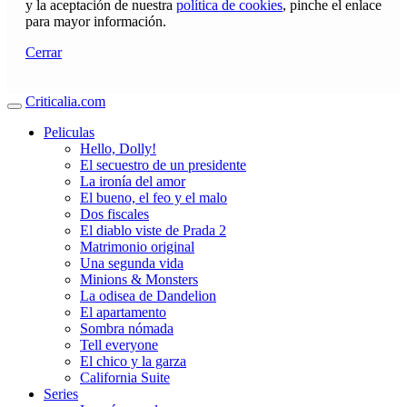
y la aceptación de nuestra
política de cookies
, pinche el enlace
para mayor información.
Cerrar
Criticalia.com
Peliculas
Hello, Dolly!
El secuestro de un presidente
La ironía del amor
El bueno, el feo y el malo
Dos fiscales
El diablo viste de Prada 2
Matrimonio original
Una segunda vida
Minions & Monsters
La odisea de Dandelion
El apartamento
Sombra nómada
Tell everyone
El chico y la garza
California Suite
Series