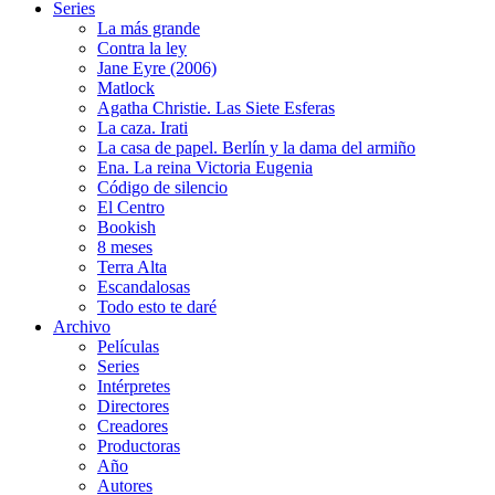
Series
La más grande
Contra la ley
Jane Eyre (2006)
Matlock
Agatha Christie. Las Siete Esferas
La caza. Irati
La casa de papel. Berlín y la dama del armiño
Ena. La reina Victoria Eugenia
Código de silencio
El Centro
Bookish
8 meses
Terra Alta
Escandalosas
Todo esto te daré
Archivo
Películas
Series
Intérpretes
Directores
Creadores
Productoras
Año
Autores