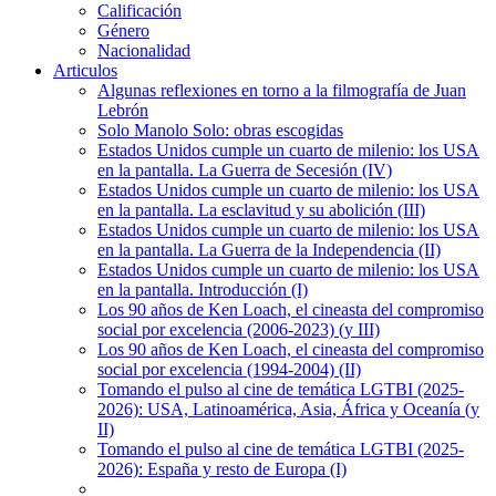
Calificación
Género
Nacionalidad
Articulos
Algunas reflexiones en torno a la filmografía de Juan
Lebrón
Solo Manolo Solo: obras escogidas
Estados Unidos cumple un cuarto de milenio: los USA
en la pantalla. La Guerra de Secesión (IV)
Estados Unidos cumple un cuarto de milenio: los USA
en la pantalla. La esclavitud y su abolición (III)
Estados Unidos cumple un cuarto de milenio: los USA
en la pantalla. La Guerra de la Independencia (II)
Estados Unidos cumple un cuarto de milenio: los USA
en la pantalla. Introducción (I)
Los 90 años de Ken Loach, el cineasta del compromiso
social por excelencia (2006-2023) (y III)
Los 90 años de Ken Loach, el cineasta del compromiso
social por excelencia (1994-2004) (II)
Tomando el pulso al cine de temática LGTBI (2025-
2026): USA, Latinoamérica, Asia, África y Oceanía (y
II)
Tomando el pulso al cine de temática LGTBI (2025-
2026): España y resto de Europa (I)