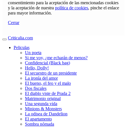
consentimiento para la aceptación de las mencionadas cookies
y la aceptación de nuestra
política de cookies
, pinche el enlace
para mayor información.
Cerrar
Criticalia.com
Peliculas
Un poeta
Si me voy, ¿me echarán de menos?
Confidencial (Black bag)
Hello, Dolly!
El secuestro de un presidente
La ironía del amor
El bueno, el feo y el malo
Dos fiscales
El diablo viste de Prada 2
Matrimonio original
Una segunda vida
Minions & Monsters
La odisea de Dandelion
El apartamento
Sombra nómada