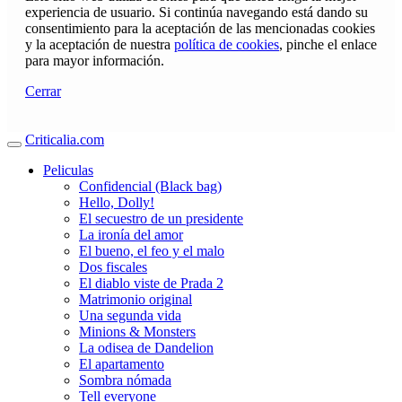
experiencia de usuario. Si continúa navegando está dando su
consentimiento para la aceptación de las mencionadas cookies
y la aceptación de nuestra
política de cookies
, pinche el enlace
para mayor información.
Cerrar
Criticalia.com
Peliculas
Confidencial (Black bag)
Hello, Dolly!
El secuestro de un presidente
La ironía del amor
El bueno, el feo y el malo
Dos fiscales
El diablo viste de Prada 2
Matrimonio original
Una segunda vida
Minions & Monsters
La odisea de Dandelion
El apartamento
Sombra nómada
Tell everyone