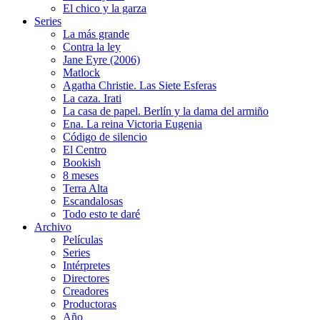
El chico y la garza
Series
La más grande
Contra la ley
Jane Eyre (2006)
Matlock
Agatha Christie. Las Siete Esferas
La caza. Irati
La casa de papel. Berlín y la dama del armiño
Ena. La reina Victoria Eugenia
Código de silencio
El Centro
Bookish
8 meses
Terra Alta
Escandalosas
Todo esto te daré
Archivo
Películas
Series
Intérpretes
Directores
Creadores
Productoras
Año