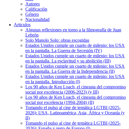
Autores
Calificación
Género
Nacionalidad
Articulos
Algunas reflexiones en torno a la filmografía de Juan
Lebrón
Solo Manolo Solo: obras escogidas
Estados Unidos cumple un cuarto de milenio: los USA
en la pantalla. La Guerra de Secesión (IV)
Estados Unidos cumple un cuarto de milenio: los USA
en la pantalla. La esclavitud y su abolición (III)
Estados Unidos cumple un cuarto de milenio: los USA
en la pantalla. La Guerra de la Independencia (II)
Estados Unidos cumple un cuarto de milenio: los USA
en la pantalla. Introducción (I)
Los 90 años de Ken Loach, el cineasta del compromiso
social por excelencia (2006-2023) (y III)
Los 90 años de Ken Loach, el cineasta del compromiso
social por excelencia (1994-2004) (II)
Tomando el pulso al cine de temática LGTBI (2025-
2026): USA, Latinoamérica, Asia, África y Oceanía (y
II)
Tomando el pulso al cine de temática LGTBI (2025-
2026): España y resto de Europa (I)