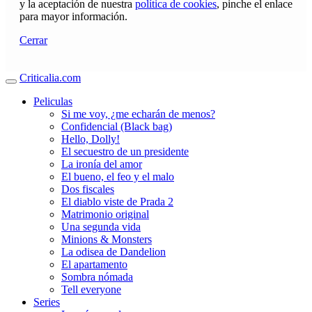
y la aceptación de nuestra
política de cookies
, pinche el enlace
para mayor información.
Cerrar
Criticalia.com
Peliculas
Si me voy, ¿me echarán de menos?
Confidencial (Black bag)
Hello, Dolly!
El secuestro de un presidente
La ironía del amor
El bueno, el feo y el malo
Dos fiscales
El diablo viste de Prada 2
Matrimonio original
Una segunda vida
Minions & Monsters
La odisea de Dandelion
El apartamento
Sombra nómada
Tell everyone
Series