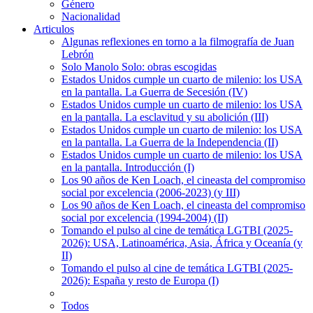
Género
Nacionalidad
Articulos
Algunas reflexiones en torno a la filmografía de Juan
Lebrón
Solo Manolo Solo: obras escogidas
Estados Unidos cumple un cuarto de milenio: los USA
en la pantalla. La Guerra de Secesión (IV)
Estados Unidos cumple un cuarto de milenio: los USA
en la pantalla. La esclavitud y su abolición (III)
Estados Unidos cumple un cuarto de milenio: los USA
en la pantalla. La Guerra de la Independencia (II)
Estados Unidos cumple un cuarto de milenio: los USA
en la pantalla. Introducción (I)
Los 90 años de Ken Loach, el cineasta del compromiso
social por excelencia (2006-2023) (y III)
Los 90 años de Ken Loach, el cineasta del compromiso
social por excelencia (1994-2004) (II)
Tomando el pulso al cine de temática LGTBI (2025-
2026): USA, Latinoamérica, Asia, África y Oceanía (y
II)
Tomando el pulso al cine de temática LGTBI (2025-
2026): España y resto de Europa (I)
Todos