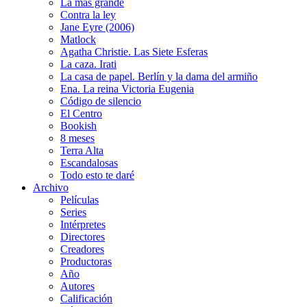
La más grande
Contra la ley
Jane Eyre (2006)
Matlock
Agatha Christie. Las Siete Esferas
La caza. Irati
La casa de papel. Berlín y la dama del armiño
Ena. La reina Victoria Eugenia
Código de silencio
El Centro
Bookish
8 meses
Terra Alta
Escandalosas
Todo esto te daré
Archivo
Películas
Series
Intérpretes
Directores
Creadores
Productoras
Año
Autores
Calificación