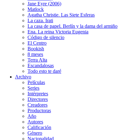
Jane Eyre (2006)
Matlock
Agatha Christie. Las Siete Esferas
La caza. Irati
La casa de papel. Berlín y la dama del armiño
Ena. La reina Victoria Eugenia
Código de silencio
El Centro
Bookish
8 meses
Terra Alta
Escandalosas
Todo esto te daré
Archivo
Películas
Series
Intérpretes
Directores
Creadores
Productoras
Año
Autores
Calificación
Género
Nacionalidad