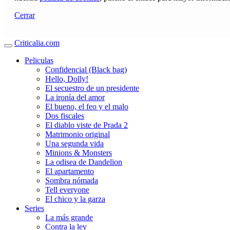
Cerrar
Criticalia.com
Peliculas
Confidencial (Black bag)
Hello, Dolly!
El secuestro de un presidente
La ironía del amor
El bueno, el feo y el malo
Dos fiscales
El diablo viste de Prada 2
Matrimonio original
Una segunda vida
Minions & Monsters
La odisea de Dandelion
El apartamento
Sombra nómada
Tell everyone
El chico y la garza
Series
La más grande
Contra la ley