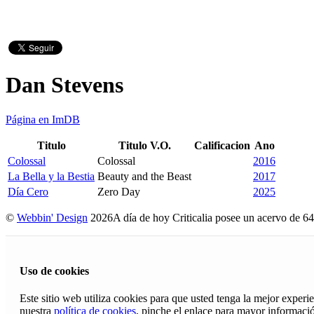
Dan Stevens
Página en ImDB
Titulo
Titulo V.O.
Calificacion
Ano
Colossal
Colossal
2016
La Bella y la Bestia
Beauty and the Beast
2017
Día Cero
Zero Day
2025
©
Webbin' Design
2026
A día de hoy Criticalia posee un acervo de 64
Uso de cookies
Este sitio web utiliza cookies para que usted tenga la mejor exper
nuestra
política de cookies
, pinche el enlace para mayor informaci