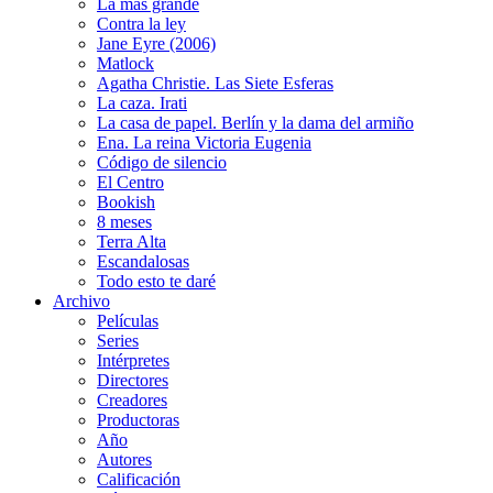
La más grande
Contra la ley
Jane Eyre (2006)
Matlock
Agatha Christie. Las Siete Esferas
La caza. Irati
La casa de papel. Berlín y la dama del armiño
Ena. La reina Victoria Eugenia
Código de silencio
El Centro
Bookish
8 meses
Terra Alta
Escandalosas
Todo esto te daré
Archivo
Películas
Series
Intérpretes
Directores
Creadores
Productoras
Año
Autores
Calificación