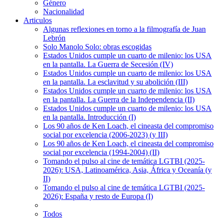
Género
Nacionalidad
Articulos
Algunas reflexiones en torno a la filmografía de Juan
Lebrón
Solo Manolo Solo: obras escogidas
Estados Unidos cumple un cuarto de milenio: los USA
en la pantalla. La Guerra de Secesión (IV)
Estados Unidos cumple un cuarto de milenio: los USA
en la pantalla. La esclavitud y su abolición (III)
Estados Unidos cumple un cuarto de milenio: los USA
en la pantalla. La Guerra de la Independencia (II)
Estados Unidos cumple un cuarto de milenio: los USA
en la pantalla. Introducción (I)
Los 90 años de Ken Loach, el cineasta del compromiso
social por excelencia (2006-2023) (y III)
Los 90 años de Ken Loach, el cineasta del compromiso
social por excelencia (1994-2004) (II)
Tomando el pulso al cine de temática LGTBI (2025-
2026): USA, Latinoamérica, Asia, África y Oceanía (y
II)
Tomando el pulso al cine de temática LGTBI (2025-
2026): España y resto de Europa (I)
Todos