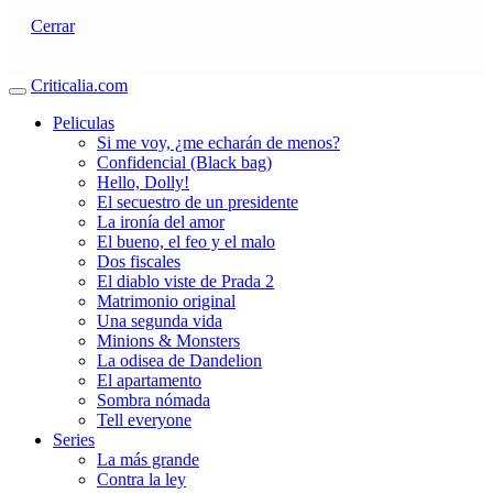
Cerrar
Criticalia.com
Peliculas
Si me voy, ¿me echarán de menos?
Confidencial (Black bag)
Hello, Dolly!
El secuestro de un presidente
La ironía del amor
El bueno, el feo y el malo
Dos fiscales
El diablo viste de Prada 2
Matrimonio original
Una segunda vida
Minions & Monsters
La odisea de Dandelion
El apartamento
Sombra nómada
Tell everyone
Series
La más grande
Contra la ley