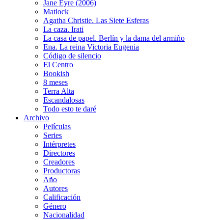
Jane Eyre (2006)
Matlock
Agatha Christie. Las Siete Esferas
La caza. Irati
La casa de papel. Berlín y la dama del armiño
Ena. La reina Victoria Eugenia
Código de silencio
El Centro
Bookish
8 meses
Terra Alta
Escandalosas
Todo esto te daré
Archivo
Películas
Series
Intérpretes
Directores
Creadores
Productoras
Año
Autores
Calificación
Género
Nacionalidad