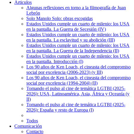
Articulos
Algunas reflexiones en torno a la filmografía de Juan
Lebrón
Solo Manolo Solo: obras escogidas
Estados Unidos cumple un cuarto de milenio: los USA
en la pantalla. La Guerra de Secesión (IV)
Estados Unidos cumple un cuarto de milenio: los USA
en la pantalla. La esclavitud y su abolición (III)
Estados Unidos cumple un cuarto de milenio: los USA
en la pantalla. La Guerra de la Independencia (II)
Estados Unidos cumple un cuarto de milenio: los USA
en la pantalla. Introducción (I)
Los 90 años de Ken Loach, el cineasta del compromiso
social por excelencia (2006-2023) (y III)
Los 90 años de Ken Loach, el cineasta del compromiso
social por excelencia (1994-2004) (II)
Tomando el pulso al cine de temática LGTBI (2025-
2026): USA, Latinoamérica, Asia, África y Oceanía (y
II)
Tomando el pulso al cine de temática LGTBI (2025-
2026): España y resto de Europa (I)
Todos
Comunicación
Contacto