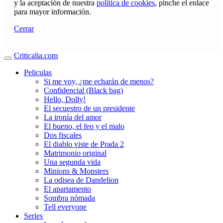
y la aceptación de nuestra
política de cookies
, pinche el enlace
para mayor información.
Cerrar
Criticalia.com
Peliculas
Si me voy, ¿me echarán de menos?
Confidencial (Black bag)
Hello, Dolly!
El secuestro de un presidente
La ironía del amor
El bueno, el feo y el malo
Dos fiscales
El diablo viste de Prada 2
Matrimonio original
Una segunda vida
Minions & Monsters
La odisea de Dandelion
El apartamento
Sombra nómada
Tell everyone
Series