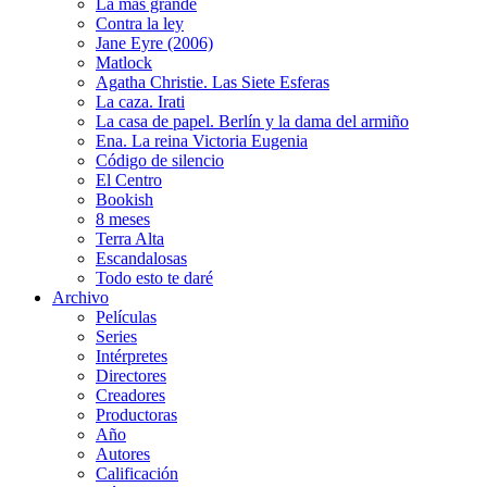
La más grande
Contra la ley
Jane Eyre (2006)
Matlock
Agatha Christie. Las Siete Esferas
La caza. Irati
La casa de papel. Berlín y la dama del armiño
Ena. La reina Victoria Eugenia
Código de silencio
El Centro
Bookish
8 meses
Terra Alta
Escandalosas
Todo esto te daré
Archivo
Películas
Series
Intérpretes
Directores
Creadores
Productoras
Año
Autores
Calificación