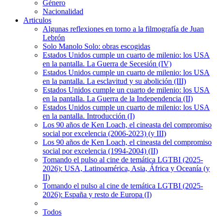
Género
Nacionalidad
Articulos
Algunas reflexiones en torno a la filmografía de Juan
Lebrón
Solo Manolo Solo: obras escogidas
Estados Unidos cumple un cuarto de milenio: los USA
en la pantalla. La Guerra de Secesión (IV)
Estados Unidos cumple un cuarto de milenio: los USA
en la pantalla. La esclavitud y su abolición (III)
Estados Unidos cumple un cuarto de milenio: los USA
en la pantalla. La Guerra de la Independencia (II)
Estados Unidos cumple un cuarto de milenio: los USA
en la pantalla. Introducción (I)
Los 90 años de Ken Loach, el cineasta del compromiso
social por excelencia (2006-2023) (y III)
Los 90 años de Ken Loach, el cineasta del compromiso
social por excelencia (1994-2004) (II)
Tomando el pulso al cine de temática LGTBI (2025-
2026): USA, Latinoamérica, Asia, África y Oceanía (y
II)
Tomando el pulso al cine de temática LGTBI (2025-
2026): España y resto de Europa (I)
Todos