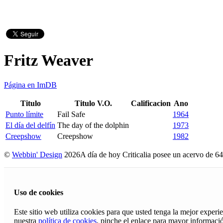
Fritz Weaver
Página en ImDB
Titulo
Titulo V.O.
Calificacion
Ano
Punto límite
Fail Safe
1964
El día del delfín
The day of the dolphin
1973
Creepshow
Creepshow
1982
©
Webbin' Design
2026
A día de hoy Criticalia posee un acervo de 64
Uso de cookies
Este sitio web utiliza cookies para que usted tenga la mejor exper
nuestra
política de cookies
, pinche el enlace para mayor informaci