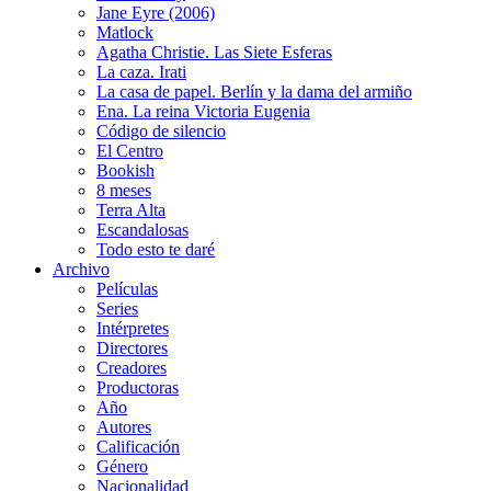
Jane Eyre (2006)
Matlock
Agatha Christie. Las Siete Esferas
La caza. Irati
La casa de papel. Berlín y la dama del armiño
Ena. La reina Victoria Eugenia
Código de silencio
El Centro
Bookish
8 meses
Terra Alta
Escandalosas
Todo esto te daré
Archivo
Películas
Series
Intérpretes
Directores
Creadores
Productoras
Año
Autores
Calificación
Género
Nacionalidad