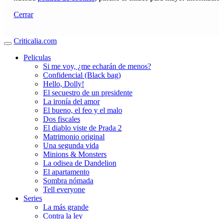
Cerrar
Criticalia.com
Peliculas
Si me voy, ¿me echarán de menos?
Confidencial (Black bag)
Hello, Dolly!
El secuestro de un presidente
La ironía del amor
El bueno, el feo y el malo
Dos fiscales
El diablo viste de Prada 2
Matrimonio original
Una segunda vida
Minions & Monsters
La odisea de Dandelion
El apartamento
Sombra nómada
Tell everyone
Series
La más grande
Contra la ley