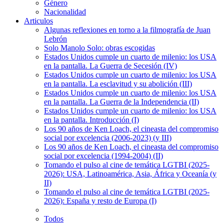
Género
Nacionalidad
Articulos
Algunas reflexiones en torno a la filmografía de Juan
Lebrón
Solo Manolo Solo: obras escogidas
Estados Unidos cumple un cuarto de milenio: los USA
en la pantalla. La Guerra de Secesión (IV)
Estados Unidos cumple un cuarto de milenio: los USA
en la pantalla. La esclavitud y su abolición (III)
Estados Unidos cumple un cuarto de milenio: los USA
en la pantalla. La Guerra de la Independencia (II)
Estados Unidos cumple un cuarto de milenio: los USA
en la pantalla. Introducción (I)
Los 90 años de Ken Loach, el cineasta del compromiso
social por excelencia (2006-2023) (y III)
Los 90 años de Ken Loach, el cineasta del compromiso
social por excelencia (1994-2004) (II)
Tomando el pulso al cine de temática LGTBI (2025-
2026): USA, Latinoamérica, Asia, África y Oceanía (y
II)
Tomando el pulso al cine de temática LGTBI (2025-
2026): España y resto de Europa (I)
Todos