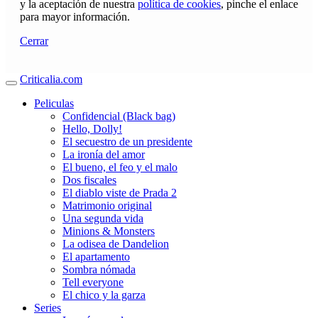
y la aceptación de nuestra
política de cookies
, pinche el enlace
para mayor información.
Cerrar
Criticalia.com
Peliculas
Confidencial (Black bag)
Hello, Dolly!
El secuestro de un presidente
La ironía del amor
El bueno, el feo y el malo
Dos fiscales
El diablo viste de Prada 2
Matrimonio original
Una segunda vida
Minions & Monsters
La odisea de Dandelion
El apartamento
Sombra nómada
Tell everyone
El chico y la garza
Series