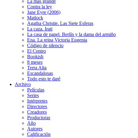
La más grande
Contra la ley
Jane Eyre (2006)
Matlock
Agatha Christie. Las Siete Esferas
La caza. Irati
La casa de papel. Berlín y la dama del armiño
Ena. La reina Victoria Eugenia
Código de silencio
El Centro
Bookish
8 meses
Terra Alta
Escandalosas
Todo esto te daré
Archivo
Películas
Series
Intérpretes
Directores
Creadores
Productoras
Año
Autores
Calificación