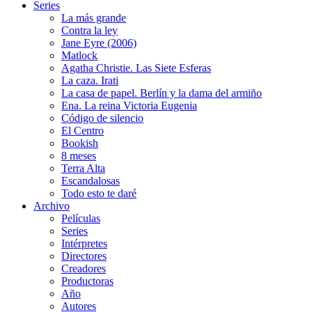
Series
La más grande
Contra la ley
Jane Eyre (2006)
Matlock
Agatha Christie. Las Siete Esferas
La caza. Irati
La casa de papel. Berlín y la dama del armiño
Ena. La reina Victoria Eugenia
Código de silencio
El Centro
Bookish
8 meses
Terra Alta
Escandalosas
Todo esto te daré
Archivo
Películas
Series
Intérpretes
Directores
Creadores
Productoras
Año
Autores