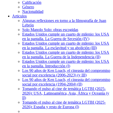
Calificación
Género
Nacionalidad
Articulos
Algunas reflexiones en torno a la filmografía de Juan
Lebrón
Solo Manolo Solo: obras escogidas
Estados Unidos cumple un cuarto de milenio: los USA
en la pantalla. La Guerra de Secesión (IV)
Estados Unidos cumple un cuarto de milenio: los USA
en la pantalla. La esclavitud y su abolición (III)
Estados Unidos cumple un cuarto de milenio: los USA
en la pantalla. La Guerra de la Independencia (II)
Estados Unidos cumple un cuarto de milenio: los USA
en la pantalla. Introducción (I)
Los 90 años de Ken Loach, el cineasta del compromiso
social por excelencia (2006-2023) (y III)
Los 90 años de Ken Loach, el cineasta del compromiso
social por excelencia (1994-2004) (II)
Tomando el pulso al cine de temática LGTBI (2025-
2026): USA, Latinoamérica, Asia, África y Oceanía (y
II)
Tomando el pulso al cine de temática LGTBI (2025-
2026): España y resto de Europa (I)