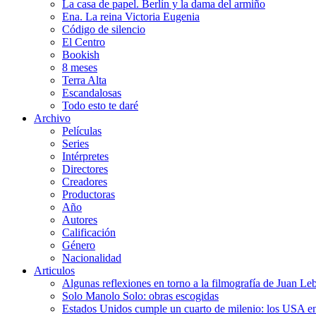
La casa de papel. Berlín y la dama del armiño
Ena. La reina Victoria Eugenia
Código de silencio
El Centro
Bookish
8 meses
Terra Alta
Escandalosas
Todo esto te daré
Archivo
Películas
Series
Intérpretes
Directores
Creadores
Productoras
Año
Autores
Calificación
Género
Nacionalidad
Articulos
Algunas reflexiones en torno a la filmografía de Juan Le
Solo Manolo Solo: obras escogidas
Estados Unidos cumple un cuarto de milenio: los USA en 