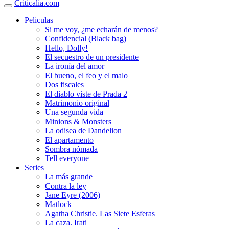
Criticalia.com
Peliculas
Si me voy, ¿me echarán de menos?
Confidencial (Black bag)
Hello, Dolly!
El secuestro de un presidente
La ironía del amor
El bueno, el feo y el malo
Dos fiscales
El diablo viste de Prada 2
Matrimonio original
Una segunda vida
Minions & Monsters
La odisea de Dandelion
El apartamento
Sombra nómada
Tell everyone
Series
La más grande
Contra la ley
Jane Eyre (2006)
Matlock
Agatha Christie. Las Siete Esferas
La caza. Irati