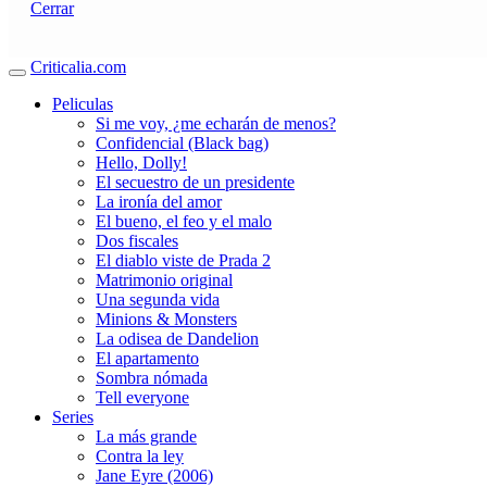
Cerrar
Criticalia.com
Peliculas
Si me voy, ¿me echarán de menos?
Confidencial (Black bag)
Hello, Dolly!
El secuestro de un presidente
La ironía del amor
El bueno, el feo y el malo
Dos fiscales
El diablo viste de Prada 2
Matrimonio original
Una segunda vida
Minions & Monsters
La odisea de Dandelion
El apartamento
Sombra nómada
Tell everyone
Series
La más grande
Contra la ley
Jane Eyre (2006)