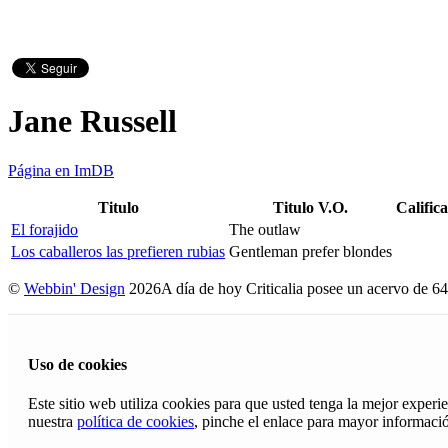
Jane Russell
Página en ImDB
Titulo
Titulo V.O.
Calific
El forajido
The outlaw
Los caballeros las prefieren rubias
Gentleman prefer blondes
©
Webbin' Design
2026
A día de hoy Criticalia posee un acervo de 64
Uso de cookies
Este sitio web utiliza cookies para que usted tenga la mejor exper
nuestra
política de cookies
, pinche el enlace para mayor informaci