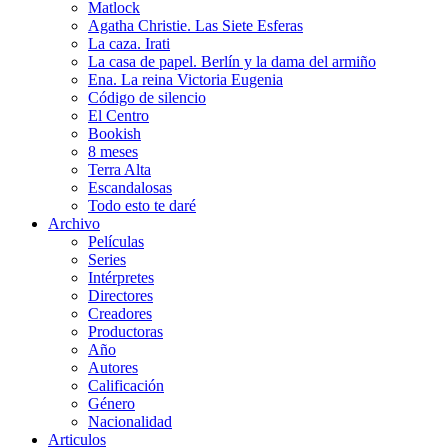
Matlock
Agatha Christie. Las Siete Esferas
La caza. Irati
La casa de papel. Berlín y la dama del armiño
Ena. La reina Victoria Eugenia
Código de silencio
El Centro
Bookish
8 meses
Terra Alta
Escandalosas
Todo esto te daré
Archivo
Películas
Series
Intérpretes
Directores
Creadores
Productoras
Año
Autores
Calificación
Género
Nacionalidad
Articulos