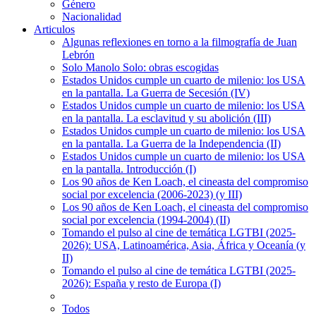
Género
Nacionalidad
Articulos
Algunas reflexiones en torno a la filmografía de Juan
Lebrón
Solo Manolo Solo: obras escogidas
Estados Unidos cumple un cuarto de milenio: los USA
en la pantalla. La Guerra de Secesión (IV)
Estados Unidos cumple un cuarto de milenio: los USA
en la pantalla. La esclavitud y su abolición (III)
Estados Unidos cumple un cuarto de milenio: los USA
en la pantalla. La Guerra de la Independencia (II)
Estados Unidos cumple un cuarto de milenio: los USA
en la pantalla. Introducción (I)
Los 90 años de Ken Loach, el cineasta del compromiso
social por excelencia (2006-2023) (y III)
Los 90 años de Ken Loach, el cineasta del compromiso
social por excelencia (1994-2004) (II)
Tomando el pulso al cine de temática LGTBI (2025-
2026): USA, Latinoamérica, Asia, África y Oceanía (y
II)
Tomando el pulso al cine de temática LGTBI (2025-
2026): España y resto de Europa (I)
Todos