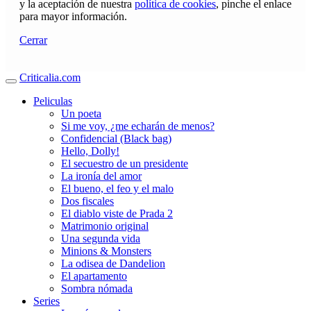
y la aceptación de nuestra
política de cookies
, pinche el enlace
para mayor información.
Cerrar
Criticalia.com
Peliculas
Un poeta
Si me voy, ¿me echarán de menos?
Confidencial (Black bag)
Hello, Dolly!
El secuestro de un presidente
La ironía del amor
El bueno, el feo y el malo
Dos fiscales
El diablo viste de Prada 2
Matrimonio original
Una segunda vida
Minions & Monsters
La odisea de Dandelion
El apartamento
Sombra nómada
Series