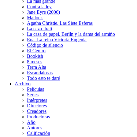
La más grande
Contra la ley
Jane Eyre (2006)
Matlock
Agatha Christie. Las Siete Esferas
La caza. Irati
La casa de papel. Berlín y la dama del armiño
Ena. La reina Victoria Eugenia
Código de silencio
El Centro
Bookish
8 meses
Terra Alta
Escandalosas
Todo esto te daré
Archivo
Películas
Series
Intérpretes
Directores
Creadores
Productoras
Año
Autores
Calificación