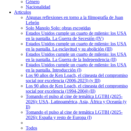
Género
Nacionalidad
Articulos
Algunas reflexiones en torno a la filmografía de Juan
Lebrón
Solo Manolo Solo: obras escogidas
Estados Unidos cumple un cuarto de milenio: los USA
en la pantalla. La Guerra de Secesión (IV)
Estados Unidos cumple un cuarto de milenio: los USA
en la pantalla. La esclavitud y su abolición (III)
Estados Unidos cumple un cuarto de milenio: los USA
en la pantalla. La Guerra de la Independencia (II)
Estados Unidos cumple un cuarto de milenio: los USA
en la pantalla. Introducción (I)
Los 90 años de Ken Loach, el cineasta del compromiso
social por excelencia (2006-2023) (y III)
Los 90 años de Ken Loach, el cineasta del compromiso
social por excelencia (1994-2004) (II)
Tomando el pulso al cine de temática LGTBI (2025-
2026): USA, Latinoamérica, Asia, África y Oceanía (y
II)
Tomando el pulso al cine de temática LGTBI (2025-
2026): España y resto de Europa (I)
Todos