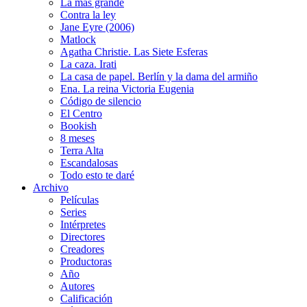
La más grande
Contra la ley
Jane Eyre (2006)
Matlock
Agatha Christie. Las Siete Esferas
La caza. Irati
La casa de papel. Berlín y la dama del armiño
Ena. La reina Victoria Eugenia
Código de silencio
El Centro
Bookish
8 meses
Terra Alta
Escandalosas
Todo esto te daré
Archivo
Películas
Series
Intérpretes
Directores
Creadores
Productoras
Año
Autores
Calificación