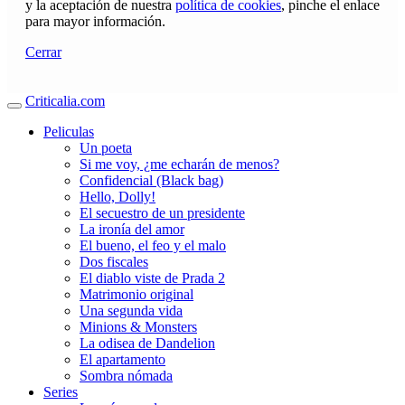
y la aceptación de nuestra
política de cookies
, pinche el enlace
para mayor información.
Cerrar
Criticalia.com
Peliculas
Un poeta
Si me voy, ¿me echarán de menos?
Confidencial (Black bag)
Hello, Dolly!
El secuestro de un presidente
La ironía del amor
El bueno, el feo y el malo
Dos fiscales
El diablo viste de Prada 2
Matrimonio original
Una segunda vida
Minions & Monsters
La odisea de Dandelion
El apartamento
Sombra nómada
Series