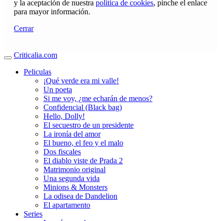
y la aceptación de nuestra
política de cookies
, pinche el enlace
para mayor información.
Cerrar
Criticalia.com
Peliculas
¡Qué verde era mi valle!
Un poeta
Si me voy, ¿me echarán de menos?
Confidencial (Black bag)
Hello, Dolly!
El secuestro de un presidente
La ironía del amor
El bueno, el feo y el malo
Dos fiscales
El diablo viste de Prada 2
Matrimonio original
Una segunda vida
Minions & Monsters
La odisea de Dandelion
El apartamento
Series