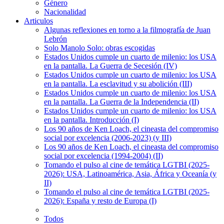
Género
Nacionalidad
Articulos
Algunas reflexiones en torno a la filmografía de Juan
Lebrón
Solo Manolo Solo: obras escogidas
Estados Unidos cumple un cuarto de milenio: los USA
en la pantalla. La Guerra de Secesión (IV)
Estados Unidos cumple un cuarto de milenio: los USA
en la pantalla. La esclavitud y su abolición (III)
Estados Unidos cumple un cuarto de milenio: los USA
en la pantalla. La Guerra de la Independencia (II)
Estados Unidos cumple un cuarto de milenio: los USA
en la pantalla. Introducción (I)
Los 90 años de Ken Loach, el cineasta del compromiso
social por excelencia (2006-2023) (y III)
Los 90 años de Ken Loach, el cineasta del compromiso
social por excelencia (1994-2004) (II)
Tomando el pulso al cine de temática LGTBI (2025-
2026): USA, Latinoamérica, Asia, África y Oceanía (y
II)
Tomando el pulso al cine de temática LGTBI (2025-
2026): España y resto de Europa (I)
Todos