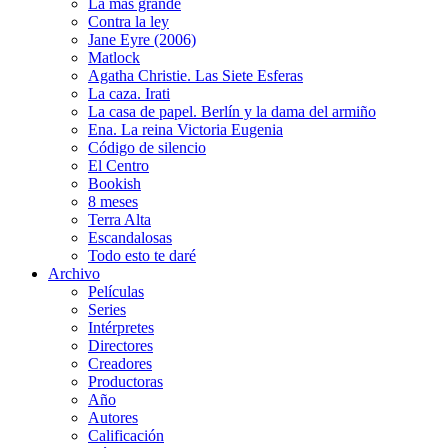
La más grande
Contra la ley
Jane Eyre (2006)
Matlock
Agatha Christie. Las Siete Esferas
La caza. Irati
La casa de papel. Berlín y la dama del armiño
Ena. La reina Victoria Eugenia
Código de silencio
El Centro
Bookish
8 meses
Terra Alta
Escandalosas
Todo esto te daré
Archivo
Películas
Series
Intérpretes
Directores
Creadores
Productoras
Año
Autores
Calificación