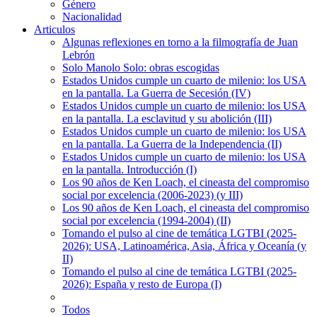
Género
Nacionalidad
Articulos
Algunas reflexiones en torno a la filmografía de Juan
Lebrón
Solo Manolo Solo: obras escogidas
Estados Unidos cumple un cuarto de milenio: los USA
en la pantalla. La Guerra de Secesión (IV)
Estados Unidos cumple un cuarto de milenio: los USA
en la pantalla. La esclavitud y su abolición (III)
Estados Unidos cumple un cuarto de milenio: los USA
en la pantalla. La Guerra de la Independencia (II)
Estados Unidos cumple un cuarto de milenio: los USA
en la pantalla. Introducción (I)
Los 90 años de Ken Loach, el cineasta del compromiso
social por excelencia (2006-2023) (y III)
Los 90 años de Ken Loach, el cineasta del compromiso
social por excelencia (1994-2004) (II)
Tomando el pulso al cine de temática LGTBI (2025-
2026): USA, Latinoamérica, Asia, África y Oceanía (y
II)
Tomando el pulso al cine de temática LGTBI (2025-
2026): España y resto de Europa (I)
Todos