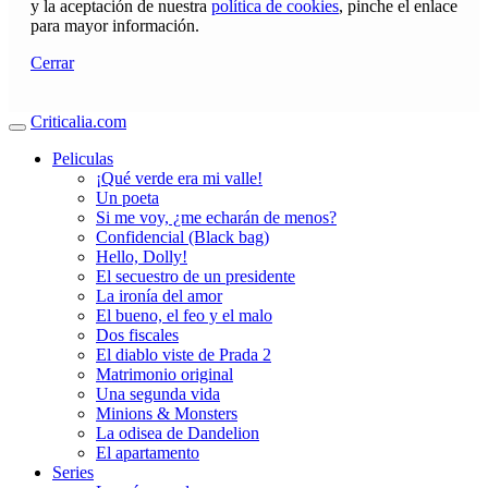
y la aceptación de nuestra
política de cookies
, pinche el enlace
para mayor información.
Cerrar
Criticalia.com
Peliculas
¡Qué verde era mi valle!
Un poeta
Si me voy, ¿me echarán de menos?
Confidencial (Black bag)
Hello, Dolly!
El secuestro de un presidente
La ironía del amor
El bueno, el feo y el malo
Dos fiscales
El diablo viste de Prada 2
Matrimonio original
Una segunda vida
Minions & Monsters
La odisea de Dandelion
El apartamento
Series