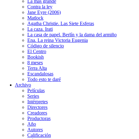
La más grande
Contra la ley
Jane Eyre (2006)
Matlock
Agatha Christie. Las Siete Esferas
La caza. Irati
La casa de papel. Berlín y la dama del armiño
Ena. La reina Victoria Eugenia
Código de silencio
El Centro
Bookish
8 meses
Terra Alta
Escandalosas
Todo esto te daré
Archivo
Películas
Series
Intérpretes
Directores
Creadores
Productoras
Año
Autores
Calificación