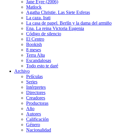
Jane Eyre (2006)
Matlock
Agatha Christie. Las Siete Esferas
La caza. Irati
La casa de papel. Berlín y la dama del armiño
Ena. La reina Victoria Eugenia
Código de silencio
El Centro
Bookish
8 meses
Terra Alta
Escandalosas
Todo esto te daré
Archivo
Películas
Series
Intérpretes
Directores
Creadores
Productoras
Año
Autores
Calificación
Género
Nacionalidad