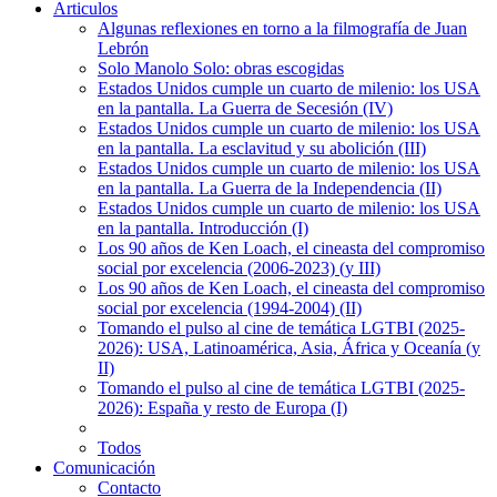
Articulos
Algunas reflexiones en torno a la filmografía de Juan
Lebrón
Solo Manolo Solo: obras escogidas
Estados Unidos cumple un cuarto de milenio: los USA
en la pantalla. La Guerra de Secesión (IV)
Estados Unidos cumple un cuarto de milenio: los USA
en la pantalla. La esclavitud y su abolición (III)
Estados Unidos cumple un cuarto de milenio: los USA
en la pantalla. La Guerra de la Independencia (II)
Estados Unidos cumple un cuarto de milenio: los USA
en la pantalla. Introducción (I)
Los 90 años de Ken Loach, el cineasta del compromiso
social por excelencia (2006-2023) (y III)
Los 90 años de Ken Loach, el cineasta del compromiso
social por excelencia (1994-2004) (II)
Tomando el pulso al cine de temática LGTBI (2025-
2026): USA, Latinoamérica, Asia, África y Oceanía (y
II)
Tomando el pulso al cine de temática LGTBI (2025-
2026): España y resto de Europa (I)
Todos
Comunicación
Contacto