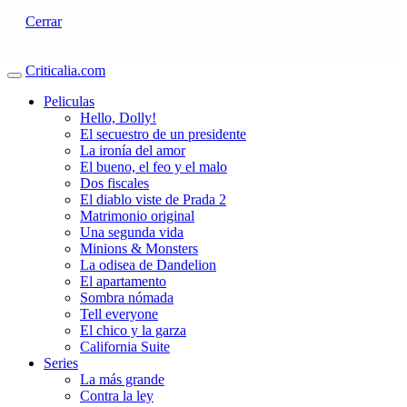
Cerrar
Criticalia.com
Peliculas
Hello, Dolly!
El secuestro de un presidente
La ironía del amor
El bueno, el feo y el malo
Dos fiscales
El diablo viste de Prada 2
Matrimonio original
Una segunda vida
Minions & Monsters
La odisea de Dandelion
El apartamento
Sombra nómada
Tell everyone
El chico y la garza
California Suite
Series
La más grande
Contra la ley