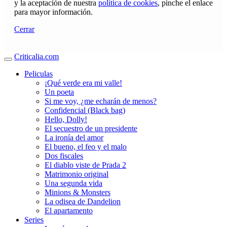
y la aceptación de nuestra
política de cookies
, pinche el enlace
para mayor información.
Cerrar
Criticalia.com
Peliculas
¡Qué verde era mi valle!
Un poeta
Si me voy, ¿me echarán de menos?
Confidencial (Black bag)
Hello, Dolly!
El secuestro de un presidente
La ironía del amor
El bueno, el feo y el malo
Dos fiscales
El diablo viste de Prada 2
Matrimonio original
Una segunda vida
Minions & Monsters
La odisea de Dandelion
El apartamento
Series