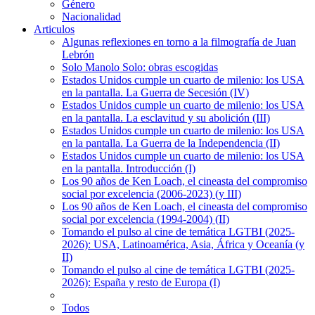
Género
Nacionalidad
Articulos
Algunas reflexiones en torno a la filmografía de Juan
Lebrón
Solo Manolo Solo: obras escogidas
Estados Unidos cumple un cuarto de milenio: los USA
en la pantalla. La Guerra de Secesión (IV)
Estados Unidos cumple un cuarto de milenio: los USA
en la pantalla. La esclavitud y su abolición (III)
Estados Unidos cumple un cuarto de milenio: los USA
en la pantalla. La Guerra de la Independencia (II)
Estados Unidos cumple un cuarto de milenio: los USA
en la pantalla. Introducción (I)
Los 90 años de Ken Loach, el cineasta del compromiso
social por excelencia (2006-2023) (y III)
Los 90 años de Ken Loach, el cineasta del compromiso
social por excelencia (1994-2004) (II)
Tomando el pulso al cine de temática LGTBI (2025-
2026): USA, Latinoamérica, Asia, África y Oceanía (y
II)
Tomando el pulso al cine de temática LGTBI (2025-
2026): España y resto de Europa (I)
Todos