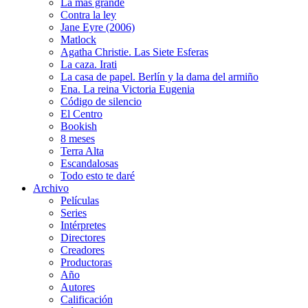
La más grande
Contra la ley
Jane Eyre (2006)
Matlock
Agatha Christie. Las Siete Esferas
La caza. Irati
La casa de papel. Berlín y la dama del armiño
Ena. La reina Victoria Eugenia
Código de silencio
El Centro
Bookish
8 meses
Terra Alta
Escandalosas
Todo esto te daré
Archivo
Películas
Series
Intérpretes
Directores
Creadores
Productoras
Año
Autores
Calificación