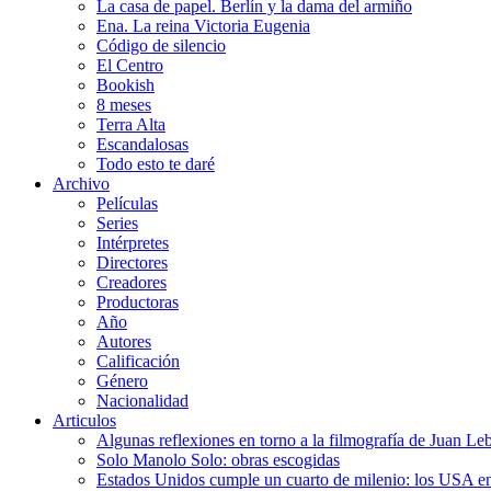
La casa de papel. Berlín y la dama del armiño
Ena. La reina Victoria Eugenia
Código de silencio
El Centro
Bookish
8 meses
Terra Alta
Escandalosas
Todo esto te daré
Archivo
Películas
Series
Intérpretes
Directores
Creadores
Productoras
Año
Autores
Calificación
Género
Nacionalidad
Articulos
Algunas reflexiones en torno a la filmografía de Juan Le
Solo Manolo Solo: obras escogidas
Estados Unidos cumple un cuarto de milenio: los USA en 