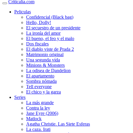
Criticalia.com
Peliculas
Confidencial (Black bag)
Hello, Dolly!
El secuestro de un presidente
La ironía del amor
El bueno, el feo y el malo
Dos fiscales
El diablo viste de Prada 2
Matrimonio original
Una segunda vida
Minions & Monsters
La odisea de Dandelion
El apartamento
Sombra nómada
Tell everyone
El chico y la garza
Series
La más grande
Contra la ley
Jane Eyre (2006)
Matlock
Agatha Christie. Las Siete Esferas
La caza. Irati