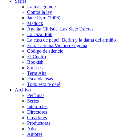
Series
La más grande
Contra la ley
Jane Eyre (2006)
Matlock
Agatha Christie. Las Siete Esferas
La caza. Irati
La casa de papel. Berlín y la dama del armiño
Ena. La reina Victoria Eugenia
Código de silencio
El Centro
Bookish
8 meses
Terra Alta
Escandalosas
Todo esto te daré
Archivo
Películas
Series
Intérpretes
Directores
Creadores
Productoras
Año
Autores