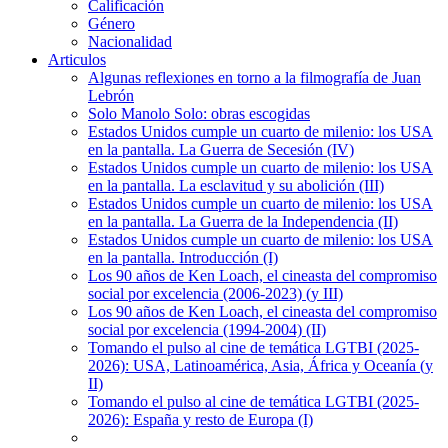
Calificación
Género
Nacionalidad
Articulos
Algunas reflexiones en torno a la filmografía de Juan
Lebrón
Solo Manolo Solo: obras escogidas
Estados Unidos cumple un cuarto de milenio: los USA
en la pantalla. La Guerra de Secesión (IV)
Estados Unidos cumple un cuarto de milenio: los USA
en la pantalla. La esclavitud y su abolición (III)
Estados Unidos cumple un cuarto de milenio: los USA
en la pantalla. La Guerra de la Independencia (II)
Estados Unidos cumple un cuarto de milenio: los USA
en la pantalla. Introducción (I)
Los 90 años de Ken Loach, el cineasta del compromiso
social por excelencia (2006-2023) (y III)
Los 90 años de Ken Loach, el cineasta del compromiso
social por excelencia (1994-2004) (II)
Tomando el pulso al cine de temática LGTBI (2025-
2026): USA, Latinoamérica, Asia, África y Oceanía (y
II)
Tomando el pulso al cine de temática LGTBI (2025-
2026): España y resto de Europa (I)