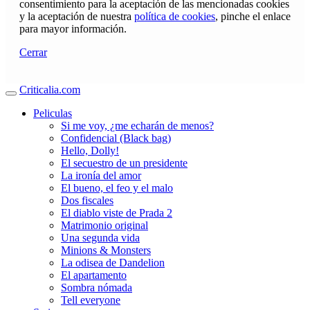
consentimiento para la aceptación de las mencionadas cookies
y la aceptación de nuestra
política de cookies
, pinche el enlace
para mayor información.
Cerrar
Criticalia.com
Peliculas
Si me voy, ¿me echarán de menos?
Confidencial (Black bag)
Hello, Dolly!
El secuestro de un presidente
La ironía del amor
El bueno, el feo y el malo
Dos fiscales
El diablo viste de Prada 2
Matrimonio original
Una segunda vida
Minions & Monsters
La odisea de Dandelion
El apartamento
Sombra nómada
Tell everyone