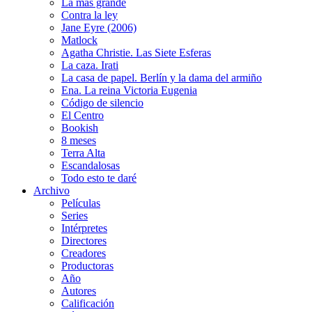
La más grande
Contra la ley
Jane Eyre (2006)
Matlock
Agatha Christie. Las Siete Esferas
La caza. Irati
La casa de papel. Berlín y la dama del armiño
Ena. La reina Victoria Eugenia
Código de silencio
El Centro
Bookish
8 meses
Terra Alta
Escandalosas
Todo esto te daré
Archivo
Películas
Series
Intérpretes
Directores
Creadores
Productoras
Año
Autores
Calificación