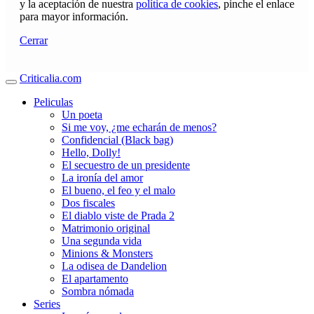
y la aceptación de nuestra
política de cookies
, pinche el enlace
para mayor información.
Cerrar
Criticalia.com
Peliculas
Un poeta
Si me voy, ¿me echarán de menos?
Confidencial (Black bag)
Hello, Dolly!
El secuestro de un presidente
La ironía del amor
El bueno, el feo y el malo
Dos fiscales
El diablo viste de Prada 2
Matrimonio original
Una segunda vida
Minions & Monsters
La odisea de Dandelion
El apartamento
Sombra nómada
Series