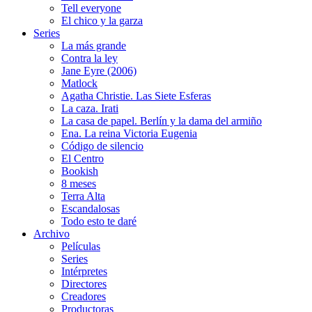
Tell everyone
El chico y la garza
Series
La más grande
Contra la ley
Jane Eyre (2006)
Matlock
Agatha Christie. Las Siete Esferas
La caza. Irati
La casa de papel. Berlín y la dama del armiño
Ena. La reina Victoria Eugenia
Código de silencio
El Centro
Bookish
8 meses
Terra Alta
Escandalosas
Todo esto te daré
Archivo
Películas
Series
Intérpretes
Directores
Creadores
Productoras