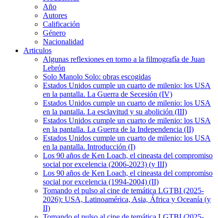
Año
Autores
Calificación
Género
Nacionalidad
Articulos
Algunas reflexiones en torno a la filmografía de Juan
Lebrón
Solo Manolo Solo: obras escogidas
Estados Unidos cumple un cuarto de milenio: los USA
en la pantalla. La Guerra de Secesión (IV)
Estados Unidos cumple un cuarto de milenio: los USA
en la pantalla. La esclavitud y su abolición (III)
Estados Unidos cumple un cuarto de milenio: los USA
en la pantalla. La Guerra de la Independencia (II)
Estados Unidos cumple un cuarto de milenio: los USA
en la pantalla. Introducción (I)
Los 90 años de Ken Loach, el cineasta del compromiso
social por excelencia (2006-2023) (y III)
Los 90 años de Ken Loach, el cineasta del compromiso
social por excelencia (1994-2004) (II)
Tomando el pulso al cine de temática LGTBI (2025-
2026): USA, Latinoamérica, Asia, África y Oceanía (y
II)
Tomando el pulso al cine de temática LGTBI (2025-