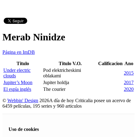
Merab Ninidze
Página en ImDB
Titulo
Titulo V.O.
Calificacion
Ano
Under electric
Pod elektricheskimi
2015
clouds
oblakami
Jupiter’s Moon
Jupiter holdja
2017
El espía inglés
The courier
2020
©
Webbin' Design
2026
A día de hoy Criticalia posee un acervo de
6459 películas, 195 series y 960 articulos
Uso de cookies