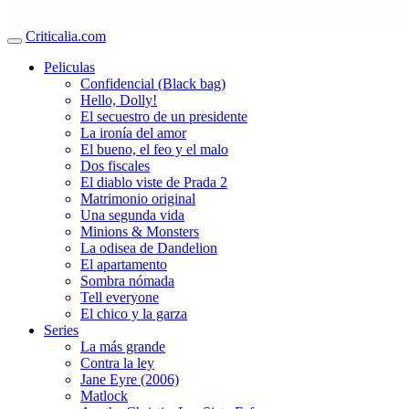
Criticalia.com
Peliculas
Confidencial (Black bag)
Hello, Dolly!
El secuestro de un presidente
La ironía del amor
El bueno, el feo y el malo
Dos fiscales
El diablo viste de Prada 2
Matrimonio original
Una segunda vida
Minions & Monsters
La odisea de Dandelion
El apartamento
Sombra nómada
Tell everyone
El chico y la garza
Series
La más grande
Contra la ley
Jane Eyre (2006)
Matlock