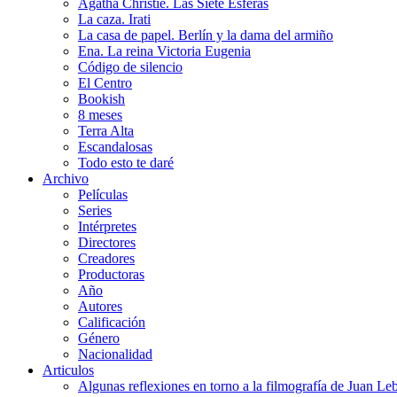
Agatha Christie. Las Siete Esferas
La caza. Irati
La casa de papel. Berlín y la dama del armiño
Ena. La reina Victoria Eugenia
Código de silencio
El Centro
Bookish
8 meses
Terra Alta
Escandalosas
Todo esto te daré
Archivo
Películas
Series
Intérpretes
Directores
Creadores
Productoras
Año
Autores
Calificación
Género
Nacionalidad
Articulos
Algunas reflexiones en torno a la filmografía de Juan Le