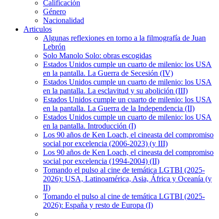
Calificación
Género
Nacionalidad
Articulos
Algunas reflexiones en torno a la filmografía de Juan
Lebrón
Solo Manolo Solo: obras escogidas
Estados Unidos cumple un cuarto de milenio: los USA
en la pantalla. La Guerra de Secesión (IV)
Estados Unidos cumple un cuarto de milenio: los USA
en la pantalla. La esclavitud y su abolición (III)
Estados Unidos cumple un cuarto de milenio: los USA
en la pantalla. La Guerra de la Independencia (II)
Estados Unidos cumple un cuarto de milenio: los USA
en la pantalla. Introducción (I)
Los 90 años de Ken Loach, el cineasta del compromiso
social por excelencia (2006-2023) (y III)
Los 90 años de Ken Loach, el cineasta del compromiso
social por excelencia (1994-2004) (II)
Tomando el pulso al cine de temática LGTBI (2025-
2026): USA, Latinoamérica, Asia, África y Oceanía (y
II)
Tomando el pulso al cine de temática LGTBI (2025-
2026): España y resto de Europa (I)