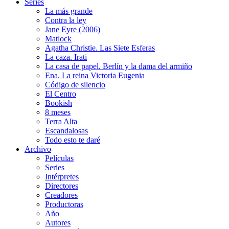
Series
La más grande
Contra la ley
Jane Eyre (2006)
Matlock
Agatha Christie. Las Siete Esferas
La caza. Irati
La casa de papel. Berlín y la dama del armiño
Ena. La reina Victoria Eugenia
Código de silencio
El Centro
Bookish
8 meses
Terra Alta
Escandalosas
Todo esto te daré
Archivo
Películas
Series
Intérpretes
Directores
Creadores
Productoras
Año
Autores