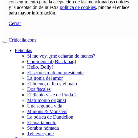
consentimiento para la aceptación de las mencionadas cookies
y la aceptación de nuestra
política de cookies
, pinche el enlace
para mayor información.
Cerrar
Criticalia.com
Peliculas
Si me voy, ¿me echarán de menos?
Confidencial (Black bag)
Hello, Dolly!
El secuestro de un presidente
La ironía del amor
El bueno, el feo y el malo
Dos fiscales
El diablo viste de Prada 2
Matrimonio original
Una segunda vida
Minions & Monsters
La odisea de Dandelion
El apartamento
Sombra nómada
Tell everyone