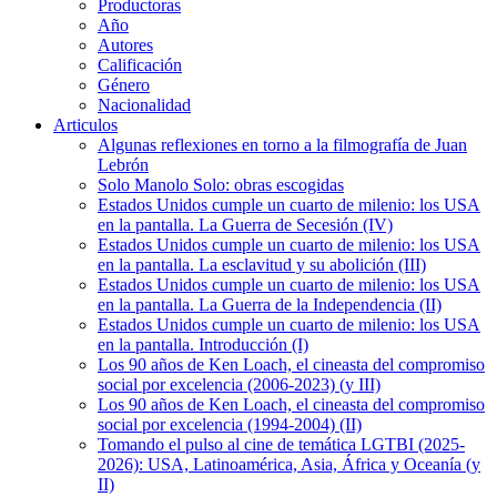
Productoras
Año
Autores
Calificación
Género
Nacionalidad
Articulos
Algunas reflexiones en torno a la filmografía de Juan
Lebrón
Solo Manolo Solo: obras escogidas
Estados Unidos cumple un cuarto de milenio: los USA
en la pantalla. La Guerra de Secesión (IV)
Estados Unidos cumple un cuarto de milenio: los USA
en la pantalla. La esclavitud y su abolición (III)
Estados Unidos cumple un cuarto de milenio: los USA
en la pantalla. La Guerra de la Independencia (II)
Estados Unidos cumple un cuarto de milenio: los USA
en la pantalla. Introducción (I)
Los 90 años de Ken Loach, el cineasta del compromiso
social por excelencia (2006-2023) (y III)
Los 90 años de Ken Loach, el cineasta del compromiso
social por excelencia (1994-2004) (II)
Tomando el pulso al cine de temática LGTBI (2025-
2026): USA, Latinoamérica, Asia, África y Oceanía (y
II)