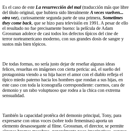
Es el caso de este
La resurrección del mal
(traducción más que libre
del título original, que hubiera sido literalmente
A veces vuelven...
otra vez
), curiosamente segunda parte de una primera,
Sometimes
they come back
, que se hizo para televisión en 1991. A pesar de ello
el resultado no fue precisamente bueno: la película de Adam
Grossman adolece de casi todos los defectos típicos del cine de
terror norteamericano moderno, con sus grandes dosis de sangre y
sustos más bien tópicos.
De todas formas, no sería justo dejar de reseñar algunas ideas
felices, resueltas en imágenes con cierta pericia: así, el sueño del
protagonista viendo a su hija hacer el amor con el diablo refleja el
típico miedo paterno hacia los hombres que rondan a sus hijas, en
este caso con toda la iconografía correspondiente: cuernos, cara de
demonio y un rabo voluptuoso que rodea a la chica con extrema
sensualidad.
También la capacidad protéica del demonio principal, Tony, para
expresarse con otras voces (sobre todo femeninas) aporta un
elemento desasosegante al filme. Grossman, el director, se permite