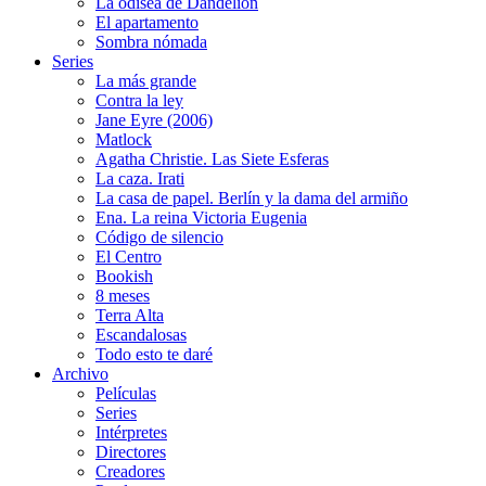
La odisea de Dandelion
El apartamento
Sombra nómada
Series
La más grande
Contra la ley
Jane Eyre (2006)
Matlock
Agatha Christie. Las Siete Esferas
La caza. Irati
La casa de papel. Berlín y la dama del armiño
Ena. La reina Victoria Eugenia
Código de silencio
El Centro
Bookish
8 meses
Terra Alta
Escandalosas
Todo esto te daré
Archivo
Películas
Series
Intérpretes
Directores
Creadores