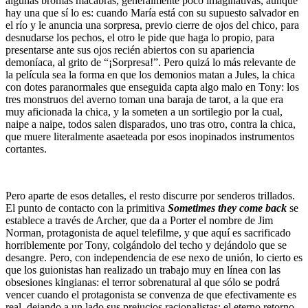
algunas bromas macabras, generalmente poco imaginativas, aunque
hay una que sí lo es: cuando María está con su supuesto salvador en
el río y le anuncia una sorpresa, previo cierre de ojos del chico, para
desnudarse los pechos, el otro le pide que haga lo propio, para
presentarse ante sus ojos recién abiertos con su apariencia
demoníaca, al grito de “¡Sorpresa!”. Pero quizá lo más relevante de
la película sea la forma en que los demonios matan a Jules, la chica
con dotes paranormales que enseguida capta algo malo en Tony: los
tres monstruos del averno toman una baraja de tarot, a la que era
muy aficionada la chica, y la someten a un sortilegio por la cual,
naipe a naipe, todos salen disparados, uno tras otro, contra la chica,
que muere literalmente asaeteada por esos inopinados instrumentos
cortantes.
Pero aparte de esos detalles, el resto discurre por senderos trillados.
El punto de contacto con la primitiva
Sometimes they come back
se
establece a través de Archer, que da a Porter el nombre de Jim
Norman, protagonista de aquel telefilme, y que aquí es sacrificado
horriblemente por Tony, colgándolo del techo y dejándolo que se
desangre. Pero, con independencia de ese nexo de unión, lo cierto es
que los guionistas han realizado un trabajo muy en línea con las
obsesiones kingianas: el terror sobrenatural al que sólo se podrá
vencer cuando el protagonista se convenza de que efectivamente es
real, dejando a un lado sus prejucios racionalistas; el eterno retorno