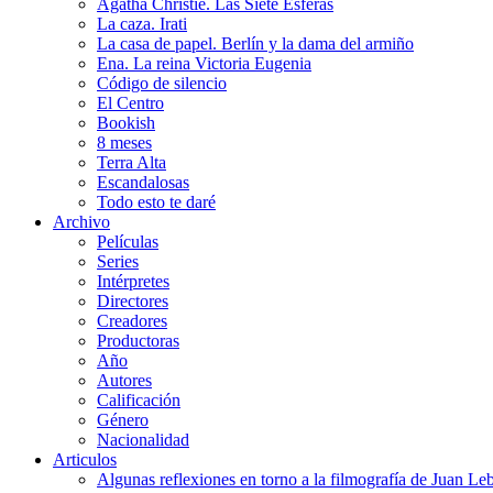
Agatha Christie. Las Siete Esferas
La caza. Irati
La casa de papel. Berlín y la dama del armiño
Ena. La reina Victoria Eugenia
Código de silencio
El Centro
Bookish
8 meses
Terra Alta
Escandalosas
Todo esto te daré
Archivo
Películas
Series
Intérpretes
Directores
Creadores
Productoras
Año
Autores
Calificación
Género
Nacionalidad
Articulos
Algunas reflexiones en torno a la filmografía de Juan Le