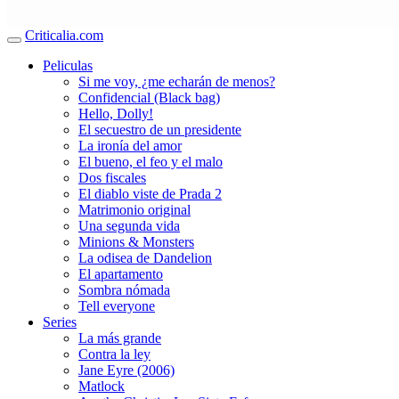
Criticalia.com
Peliculas
Si me voy, ¿me echarán de menos?
Confidencial (Black bag)
Hello, Dolly!
El secuestro de un presidente
La ironía del amor
El bueno, el feo y el malo
Dos fiscales
El diablo viste de Prada 2
Matrimonio original
Una segunda vida
Minions & Monsters
La odisea de Dandelion
El apartamento
Sombra nómada
Tell everyone
Series
La más grande
Contra la ley
Jane Eyre (2006)
Matlock