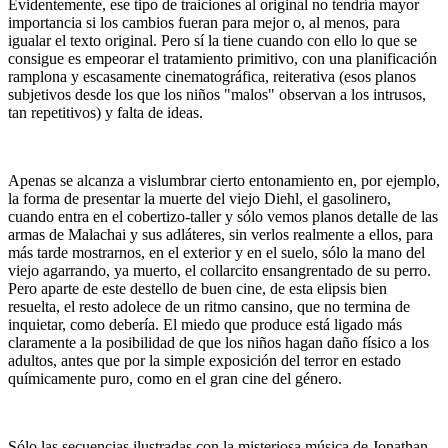
Evidentemente, ese tipo de traiciones al original no tendría mayor
importancia si los cambios fueran para mejor o, al menos, para
igualar el texto original. Pero sí la tiene cuando con ello lo que se
consigue es empeorar el tratamiento primitivo, con una planificación
ramplona y escasamente cinematográfica, reiterativa (esos planos
subjetivos desde los que los niños "malos" observan a los intrusos,
tan repetitivos) y falta de ideas.
Apenas se alcanza a vislumbrar cierto entonamiento en, por ejemplo,
la forma de presentar la muerte del viejo Diehl, el gasolinero,
cuando entra en el cobertizo-taller y sólo vemos planos detalle de las
armas de Malachai y sus adláteres, sin verlos realmente a ellos, para
más tarde mostrarnos, en el exterior y en el suelo, sólo la mano del
viejo agarrando, ya muerto, el collarcito ensangrentado de su perro.
Pero aparte de este destello de buen cine, de esta elipsis bien
resuelta, el resto adolece de un ritmo cansino, que no termina de
inquietar, como debería. El miedo que produce está ligado más
claramente a la posibilidad de que los niños hagan daño físico a los
adultos, antes que por la simple exposición del terror en estado
químicamente puro, como en el gran cine del género.
Sólo las secuencias ilustradas con la misteriosa música de Jonathan