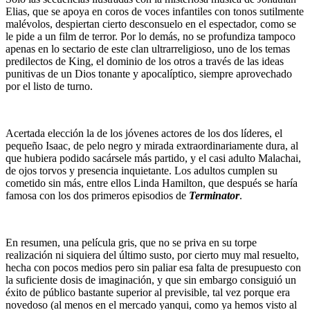
Elias, que se apoya en coros de voces infantiles con tonos sutilmente
malévolos, despiertan cierto desconsuelo en el espectador, como se
le pide a un film de terror. Por lo demás, no se profundiza tampoco
apenas en lo sectario de este clan ultrarreligioso, uno de los temas
predilectos de King, el dominio de los otros a través de las ideas
punitivas de un Dios tonante y apocalíptico, siempre aprovechado
por el listo de turno.
Acertada elección la de los jóvenes actores de los dos líderes, el
pequeño Isaac, de pelo negro y mirada extraordinariamente dura, al
que hubiera podido sacársele más partido, y el casi adulto Malachai,
de ojos torvos y presencia inquietante. Los adultos cumplen su
cometido sin más, entre ellos Linda Hamilton, que después se haría
famosa con los dos primeros episodios de
Terminator
.
En resumen, una película gris, que no se priva en su torpe
realización ni siquiera del último susto, por cierto muy mal resuelto,
hecha con pocos medios pero sin paliar esa falta de presupuesto con
la suficiente dosis de imaginación, y que sin embargo consiguió un
éxito de público bastante superior al previsible, tal vez porque era
novedoso (al menos en el mercado yanqui, como ya hemos visto al