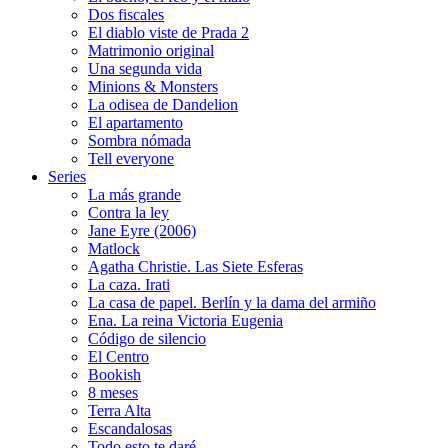
Dos fiscales
El diablo viste de Prada 2
Matrimonio original
Una segunda vida
Minions & Monsters
La odisea de Dandelion
El apartamento
Sombra nómada
Tell everyone
Series
La más grande
Contra la ley
Jane Eyre (2006)
Matlock
Agatha Christie. Las Siete Esferas
La caza. Irati
La casa de papel. Berlín y la dama del armiño
Ena. La reina Victoria Eugenia
Código de silencio
El Centro
Bookish
8 meses
Terra Alta
Escandalosas
Todo esto te daré