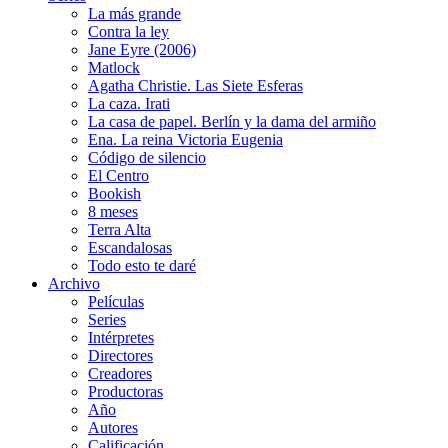
La más grande
Contra la ley
Jane Eyre (2006)
Matlock
Agatha Christie. Las Siete Esferas
La caza. Irati
La casa de papel. Berlín y la dama del armiño
Ena. La reina Victoria Eugenia
Código de silencio
El Centro
Bookish
8 meses
Terra Alta
Escandalosas
Todo esto te daré
Archivo
Películas
Series
Intérpretes
Directores
Creadores
Productoras
Año
Autores
Calificación