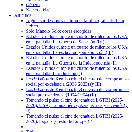
Género
Nacionalidad
Articulos
Algunas reflexiones en torno a la filmografía de Juan
Lebrón
Solo Manolo Solo: obras escogidas
Estados Unidos cumple un cuarto de milenio: los USA
en la pantalla. La Guerra de Secesión (IV)
Estados Unidos cumple un cuarto de milenio: los USA
en la pantalla. La esclavitud y su abolición (III)
Estados Unidos cumple un cuarto de milenio: los USA
en la pantalla. La Guerra de la Independencia (II)
Estados Unidos cumple un cuarto de milenio: los USA
en la pantalla. Introducción (I)
Los 90 años de Ken Loach, el cineasta del compromiso
social por excelencia (2006-2023) (y III)
Los 90 años de Ken Loach, el cineasta del compromiso
social por excelencia (1994-2004) (II)
Tomando el pulso al cine de temática LGTBI (2025-
2026): USA, Latinoamérica, Asia, África y Oceanía (y
II)
Tomando el pulso al cine de temática LGTBI (2025-
2026): España y resto de Europa (I)
Todos