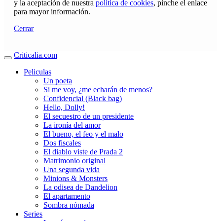
y la aceptación de nuestra
política de cookies
, pinche el enlace
para mayor información.
Cerrar
Criticalia.com
Peliculas
Un poeta
Si me voy, ¿me echarán de menos?
Confidencial (Black bag)
Hello, Dolly!
El secuestro de un presidente
La ironía del amor
El bueno, el feo y el malo
Dos fiscales
El diablo viste de Prada 2
Matrimonio original
Una segunda vida
Minions & Monsters
La odisea de Dandelion
El apartamento
Sombra nómada
Series