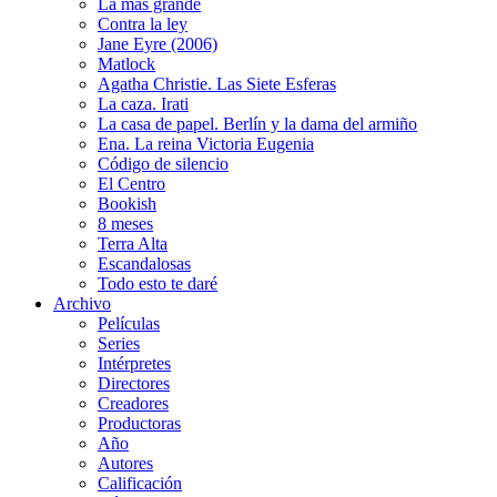
La más grande
Contra la ley
Jane Eyre (2006)
Matlock
Agatha Christie. Las Siete Esferas
La caza. Irati
La casa de papel. Berlín y la dama del armiño
Ena. La reina Victoria Eugenia
Código de silencio
El Centro
Bookish
8 meses
Terra Alta
Escandalosas
Todo esto te daré
Archivo
Películas
Series
Intérpretes
Directores
Creadores
Productoras
Año
Autores
Calificación