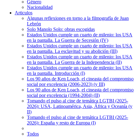
Género
Nacionalidad
Articulos
Algunas reflexiones en torno a la filmografía de Juan
Lebrón
Solo Manolo Solo: obras escogidas
Estados Unidos cumple un cuarto de milenio: los USA
en la pantalla. La Guerra de Secesión (IV)
Estados Unidos cumple un cuarto de milenio: los USA
en la pantalla. La esclavitud y su abolición (III)
Estados Unidos cumple un cuarto de milenio: los USA
en la pantalla. La Guerra de la Independencia (II)
Estados Unidos cumple un cuarto de milenio: los USA
en la pantalla. Introducción (I)
Los 90 años de Ken Loach, el cineasta del compromiso
social por excelencia (2006-2023) (y III)
Los 90 años de Ken Loach, el cineasta del compromiso
social por excelencia (1994-2004) (II)
Tomando el pulso al cine de temática LGTBI (2025-
2026): USA, Latinoamérica, Asia, África y Oceanía (y
II)
Tomando el pulso al cine de temática LGTBI (2025-
2026): España y resto de Europa (I)
Todos