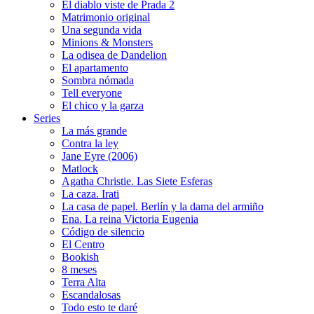
El diablo viste de Prada 2
Matrimonio original
Una segunda vida
Minions & Monsters
La odisea de Dandelion
El apartamento
Sombra nómada
Tell everyone
El chico y la garza
Series
La más grande
Contra la ley
Jane Eyre (2006)
Matlock
Agatha Christie. Las Siete Esferas
La caza. Irati
La casa de papel. Berlín y la dama del armiño
Ena. La reina Victoria Eugenia
Código de silencio
El Centro
Bookish
8 meses
Terra Alta
Escandalosas
Todo esto te daré